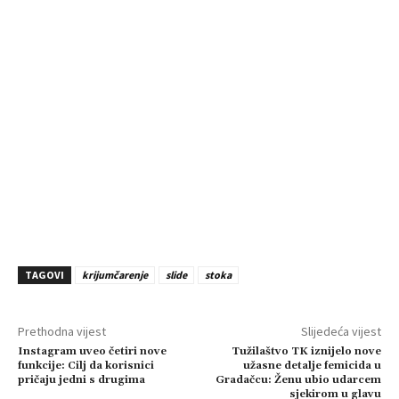
TAGOVI
krijumčarenje
slide
stoka
Prethodna vijest
Slijedeća vijest
Instagram uveo četiri nove
Tužilaštvo TK iznijelo nove
funkcije: Cilj da korisnici
užasne detalje femicida u
pričaju jedni s drugima
Gradačcu: Ženu ubio udarcem
sjekirom u glavu