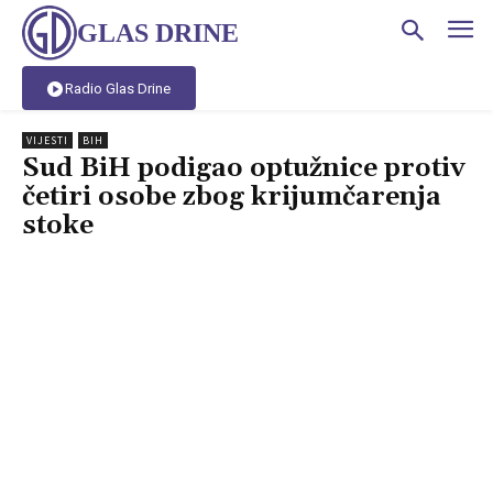
GLAS DRINE
Radio Glas Drine
VIJESTI
BIH
Sud BiH podigao optužnice protiv
četiri osobe zbog krijumčarenja
stoke