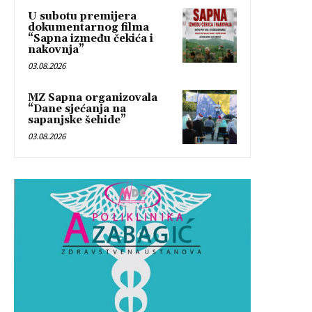
U subotu premijera
dokumentarnog filma
“Sapna između čekića i
nakovnja”
03.08.2026
MZ Sapna organizovala
“Dane sjećanja na
sapanjske šehide”
03.08.2026