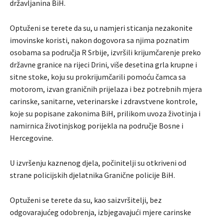
državljanina BiH.
Optuženi se terete da su, u namjeri sticanja nezakonite
imovinske koristi, nakon dogovora sa njima poznatim
osobama sa područja R Srbije, izvršili krijumčarenje preko
državne granice na rijeci Drini, više desetina grla krupne i
sitne stoke, koju su prokrijumčarili pomoću čamca sa
motorom, izvan graničnih prijelaza i bez potrebnih mjera
carinske, sanitarne, veterinarske i zdravstvene kontrole,
koje su popisane zakonima BiH, prilikom uvoza životinja i
namirnica životinjskog porijekla na područje Bosne i
Hercegovine.
U izvršenju kaznenog djela, počinitelji su otkriveni od
strane policijskih djelatnika Granične policije BiH.
Optuženi se terete da su, kao saizvršitelji, bez
odgovarajućeg odobrenja, izbjegavajući mjere carinske