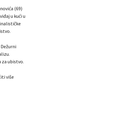
novića (69)
iđaj u kući u
inalističke
istvo.
. Dežurni
lizu.
u za ubistvo.
ti više