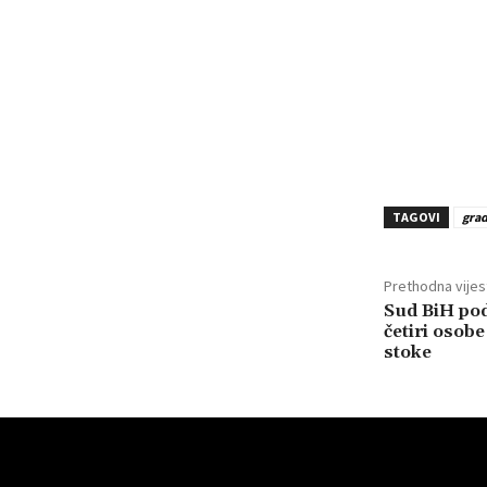
TAGOVI
gra
Prethodna vijes
Sud BiH pod
četiri osob
stoke