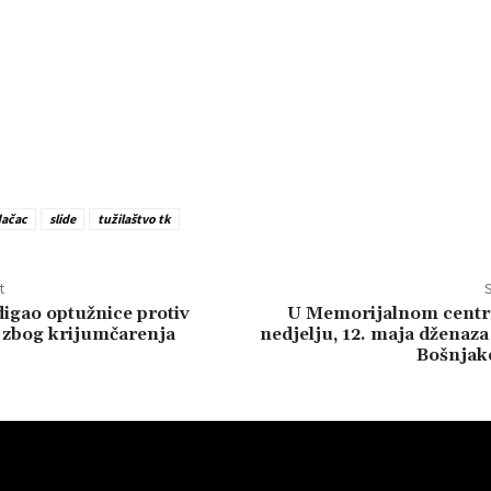
dačac
slide
tužilaštvo tk
t
S
igao optužnice protiv
U Memorijalnom centru
e zbog krijumčarenja
nedjelju, 12. maja dženaza
Bošnjak