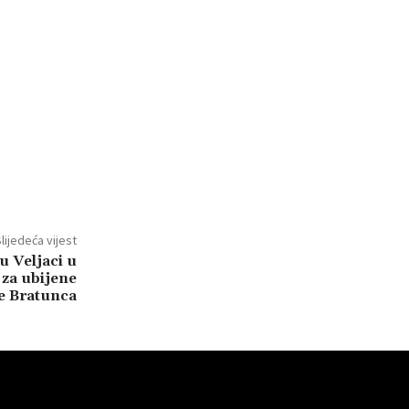
lijedeća vijest
 Veljaci u
 za ubijene
e Bratunca