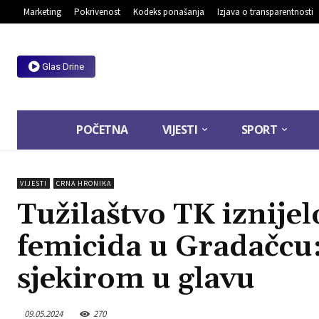
Marketing
Pokrivenost
Kodeks ponašanja
Izjava o transparentnosti
Glas Drine
POČETNA
VIJESTI
SPORT
VIJESTI
CRNA HRONIKA
Tužilaštvo TK iznijel
femicida u Gradačcu
sjekirom u glavu
09.05.2024
270