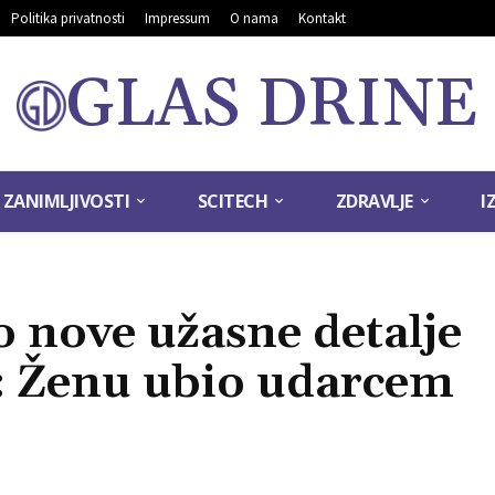
Politika privatnosti
Impressum
O nama
Kontakt
GLAS DRINE
ZANIMLJIVOSTI
SCITECH
ZDRAVLJE
I
o nove užasne detalje
: Ženu ubio udarcem