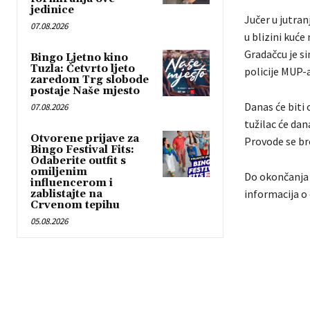
jedinice
Jučer u jutra
07.08.2026
u blizini kuće
Gradačcu je si
Bingo Ljetno kino
Tuzla: Četvrto ljeto
policije MUP-a
zaredom Trg slobode
postaje Naše mjesto
Danas će biti 
07.08.2026
tužilac će dan
Otvorene prijave za
Provode se bro
Bingo Festival Fits:
Odaberite outfit s
omiljenim
Do okončanja 
influencerom i
informacija o
zablistajte na
Crvenom tepihu
05.08.2026