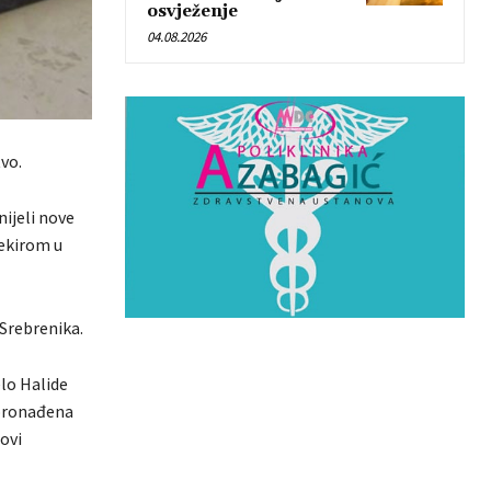
osvježenje
04.08.2026
vo.
ijeli nove
jekirom u
 Srebrenika.
elo Halide
 pronađena
govi