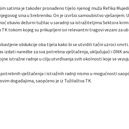
njim satima je također pronađeno tijelo njenog muža Refika Mujedi
 njegovog sina u Srebreniku. On je izvršio samoubistvo vješanjem. Uv
noć obavio dežurni tužilac u saradnji sa istražiteljima Sektora krim
 TK tokom kojeg su prikupljeni svi relevantni tragovi vezani za ub
obavljene obdukcije oba tijela kako bi se utvrdili tačni uzroci smrti
as izdati naredbe za sva potrebna vještačenja, uključujući i DNK ana
jne istražne radnje u cilju utvrđivanja svih okolnosti koje se vezuj
potrebnih vještačenja i istražnih radnji nismo u mogućnosti saopći
 ovim događajima, saopćeno je iz Tužilaštva TK.