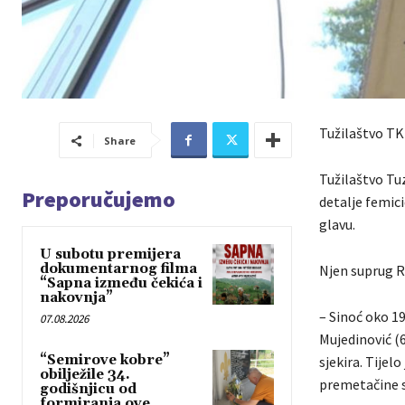
Tužilaštvo TK 
Share
Tužilaštvo Tu
Preporučujemo
detalje femici
glavu.
U subotu premijera
dokumentarnog filma
Njen suprug Re
“Sapna između čekića i
nakovnja”
– Sinoć oko 19
07.08.2026
Mujedinović (6
“Semirove kobre”
sjekira. Tijel
obilježile 34.
premetačine s
godišnjicu od
formiranja ove