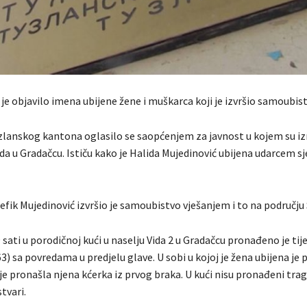
je objavilo imena ubijene žene i muškarca koji je izvršio samoubist
zlanskog kantona oglasilo se saopćenjem za javnost u kojem su izn
da u Gradačcu. Ističu kako je Halida Mujedinović ubijena udarcem s
fik Mujedinović izvršio je samoubistvo vješanjem i to na području
 sati u porodičnoj kući u naselju Vida 2 u Gradačcu pronađeno je tij
3) sa povredama u predjelu glave. U sobi u kojoj je žena ubijena je
o je pronašla njena kćerka iz prvog braka. U kući nisu pronađeni tra
tvari.