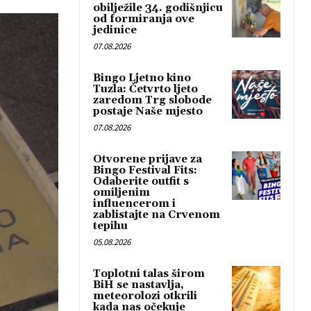
obilježile 34. godišnjicu
od formiranja ove
jedinice
07.08.2026
Bingo Ljetno kino
Tuzla: Četvrto ljeto
zaredom Trg slobode
postaje Naše mjesto
07.08.2026
Otvorene prijave za
Bingo Festival Fits:
Odaberite outfit s
omiljenim
influencerom i
zablistajte na Crvenom
tepihu
05.08.2026
Toplotni talas širom
BiH se nastavlja,
meteorolozi otkrili
kada nas očekuje