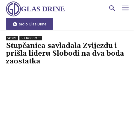
GLAS DRINE
Radio Glas Drine
SPORT
BH NOGOMET
Stupčanica savladala Zvijezdu i
prišla lideru Slobodi na dva boda
zaostatka