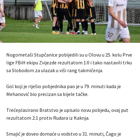
Nogometaši Stupčanice pobijedili su u Olovu u 25. kolu Prve
lige FBiH ekipu Zvijezde rezultatom 1:0 i tako nastavili trku
sa Slobodom za ulazak u viši rang takmičenja.
Gol koji je riješio pobjednika pao je u 79. minuti kada je
Mehanović bio precizan sa bijele tačke.
Trećeplasirano Bratstvo je upisalo novu pobjedu, ovaj put
rezultatom 2:1 protiv Rudara iz Kaknja.
Smajić je doveo domaće u vodstvo u 31. minuti, Čago je