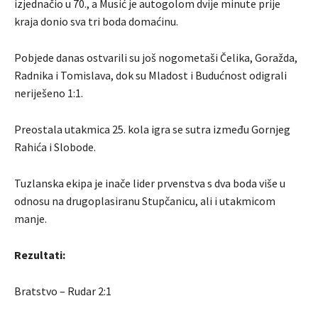
izjednačio u 70., a Musić je autogolom dvije minute prije
kraja donio sva tri boda domaćinu.
Pobjede danas ostvarili su još nogometaši Čelika, Goražda,
Radnika i Tomislava, dok su Mladost i Budućnost odigrali
neriješeno 1:1.
Preostala utakmica 25. kola igra se sutra između Gornjeg
Rahića i Slobode.
Tuzlanska ekipa je inače lider prvenstva s dva boda više u
odnosu na drugoplasiranu Stupčanicu, ali i utakmicom
manje.
Rezultati:
Bratstvo – Rudar 2:1