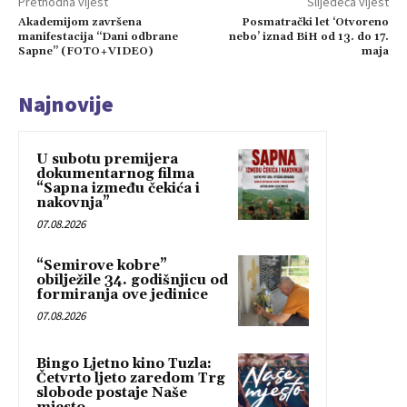
Prethodna vijest
Slijedeća vijest
Akademijom završena
Posmatrački let ‘Otvoreno
manifestacija “Dani odbrane
nebo’ iznad BiH od 13. do 17.
Sapne” (FOTO+VIDEO)
maja
Najnovije
U subotu premijera
dokumentarnog filma
“Sapna između čekića i
nakovnja”
07.08.2026
“Semirove kobre”
obilježile 34. godišnjicu od
formiranja ove jedinice
07.08.2026
Bingo Ljetno kino Tuzla:
Četvrto ljeto zaredom Trg
slobode postaje Naše