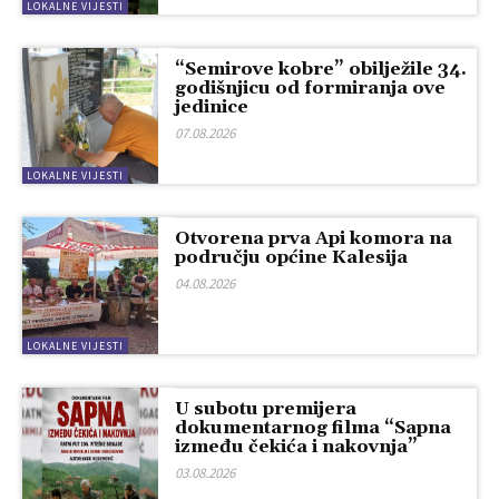
LOKALNE VIJESTI
“Semirove kobre” obilježile 34.
godišnjicu od formiranja ove
jedinice
07.08.2026
LOKALNE VIJESTI
Otvorena prva Api komora na
području općine Kalesija
04.08.2026
LOKALNE VIJESTI
U subotu premijera
dokumentarnog filma “Sapna
između čekića i nakovnja”
03.08.2026