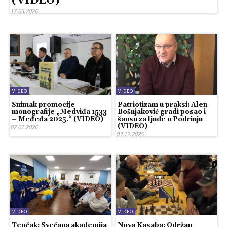
(VIDEO)
17.03.2026
VIDEO
VIDEO
Snimak promocije
Patriotizam u praksi: Alen
monografije „Medviđa 1533
Bošnjaković gradi posao i
– Međeđa 2025.“ (VIDEO)
šansu za ljude u Podrinju
(VIDEO)
02.01.2026
03.12.2025
VIDEO
VIDEO
Teočak: Svečana akademija
Nova Kasaba: Održan