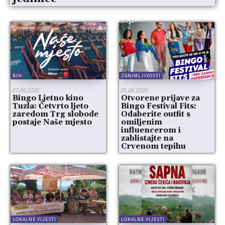
BIH
ZANIMLJIVOSTI
07.08.2026
05.08.2026
Bingo Ljetno kino
Otvorene prijave za
Tuzla: Četvrto ljeto
Bingo Festival Fits:
zaredom Trg slobode
Odaberite outfit s
postaje Naše mjesto
omiljenim
influencerom i
zablistajte na
Crvenom tepihu
LOKALNE VIJESTI
LOKALNE VIJESTI