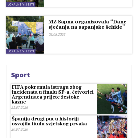
LOKALNE VIJESTI
MZ Sapna organizovala “Dane
sjećanja na sapanjske šehide”
03.08.2026
LOKALNE VIJESTI
Sport
FIFA pokrenula istragu zbog
incidenata u finalu SP-a, četvorici
Argentinaca prijete žestoke
kazne
21.07.2026
Španija drugi put u historiji
osvojila titulu svjetskog prvaka
20.07.2026