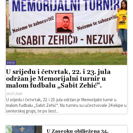
FOTO
U srijedu i četvrtak, 22. i 23. jula
održan je Memorijalni turnir u
malom fudbalu „Sabit Zehić“.
24.07.2026
U srijedu i četvrtak, 22. i 23. jula održan je Memorijalni turnir u
malom fudbalu „Sabit Zehić“. Na turniru su učestvovale 24 ekipe u
seniorskoj grupi, te po šest...
U Zaseoku obilježena 34.