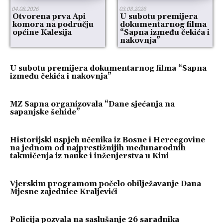
04.08.2026
03.08.2026
Otvorena prva Api
U subotu premijera
komora na području
dokumentarnog filma
općine Kalesija
“Sapna između čekića i
nakovnja”
U subotu premijera dokumentarnog filma “Sapna
između čekića i nakovnja”
MZ Sapna organizovala “Dane sjećanja na
sapanjske šehide”
Historijski uspjeh učenika iz Bosne i Hercegovine
na jednom od najprestižnijih međunarodnih
takmičenja iz nauke i inženjerstva u Kini
Vjerskim programom počelo obilježavanje Dana
Mjesne zajednice Kraljevići
Policija pozvala na saslušanje 26 saradnika