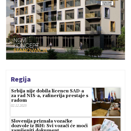
Regija
Srbija nije dobila licencu SAD-a
za rad NIS-a, rafinerija prestaje s
radom
02.12.2025
Slovenija priznala vozačke
dozvole iz BiH: Svi vozači će moći
zamijeniti dokument