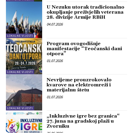
U Nezuku utorak tradicionalno
okupljanje preživjelih veterana
28. divizije Armije RBiH
04.07.2026
LOKALNE VIJESTI
Program ovogodišnje
manifestacije “Teočanski dani
otpora”
01.07.2026
LOKALNE VIJESTI
Nevrijeme prouzrokovalo
kvarove na elektromreži i
materijalnu štetu
01.07.2026
LOKALNE VIJESTI
„Inkluzivne igre bez granica“
27. juna na gradskoj plaži u
Zvorniku