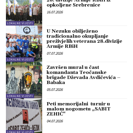
opkoljene Srebrenice
16.07.2026
LOKALNE VIJESTI
U Nezuku obilježeno
tradicionalno okupljanje
preživjelih veterana 28.divizije
Armije RBiH
07.07.2026
LOKALNE VIJESTI
Završen mural u čast
komandanta Teočanske
brigade Dževada Avdičevića –
Babaka
05.07.2026
LOKALNE VIJESTI
Peti memorijalni turnir u
malom nogometu „SABIT
ZEHIĆ“
04.07.2026
LOKALNE VIJESTI