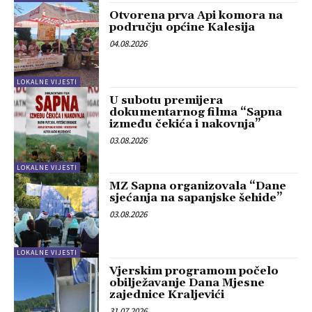
Otvorena prva Api komora na
području općine Kalesija
04.08.2026
LOKALNE VIJESTI
U subotu premijera
dokumentarnog filma “Sapna
između čekića i nakovnja”
03.08.2026
LOKALNE VIJESTI
MZ Sapna organizovala “Dane
sjećanja na sapanjske šehide”
03.08.2026
LOKALNE VIJESTI
Vjerskim programom počelo
obilježavanje Dana Mjesne
zajednice Kraljevići
31.07.2026