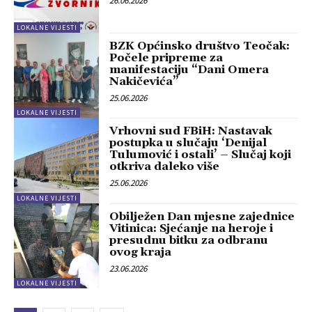
26.06.2026
LOKALNE VIJESTI
BZK Općinsko društvo Teočak:
Počele pripreme za
manifestaciju “Dani Omera
Nakičevića”
25.06.2026
LOKALNE VIJESTI
Vrhovni sud FBiH: Nastavak
postupka u slučaju ‘Denijal
Tulumović i ostali’ – Slučaj koji
otkriva daleko više
25.06.2026
LOKALNE VIJESTI
Obilježen Dan mjesne zajednice
Vitinica: Sjećanje na heroje i
presudnu bitku za odbranu
ovog kraja
23.06.2026
LOKALNE VIJESTI