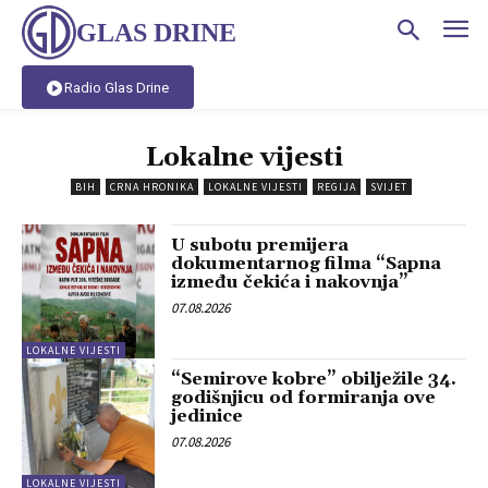
GLAS DRINE
Radio Glas Drine
Lokalne vijesti
BIH
CRNA HRONIKA
LOKALNE VIJESTI
REGIJA
SVIJET
U subotu premijera
dokumentarnog filma “Sapna
između čekića i nakovnja”
07.08.2026
LOKALNE VIJESTI
“Semirove kobre” obilježile 34.
godišnjicu od formiranja ove
jedinice
07.08.2026
LOKALNE VIJESTI