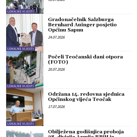
LOKALNE VIJESTI
Gradonačelnik Salzburga
Bernhard Auinger posjetio
Općinu Sapnu
24.07.2026
LOKALNE VIJESTI
Počeli Teočanski dani otpora
(FOTO)
20.07.2026
LOKALNE VIJESTI
Održana 14. redovna sjednica
Općinskog vijeća Teočak
17.07.2026
LOKALNE VIJESTI
Obilježena godišnjica proboja
28. divizije Armije RBiH iz