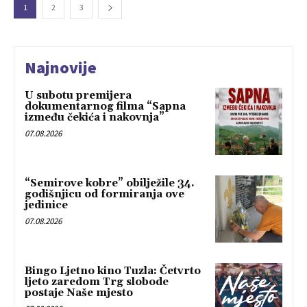
1
2
3
Najnovije
U subotu premijera
dokumentarnog filma “Sapna
između čekića i nakovnja”
07.08.2026
“Semirove kobre” obilježile 34.
godišnjicu od formiranja ove
jedinice
07.08.2026
Bingo Ljetno kino Tuzla: Četvrto
ljeto zaredom Trg slobode
postaje Naše mjesto