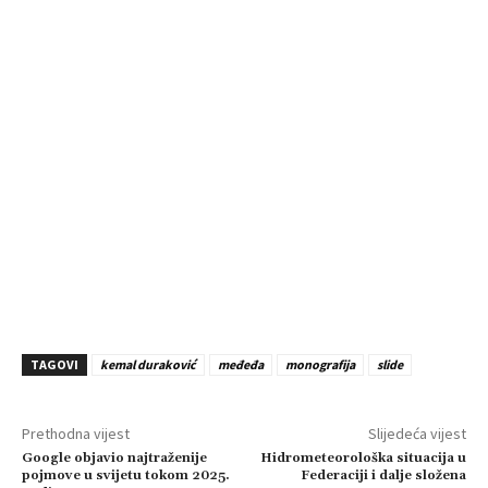
TAGOVI
kemal duraković
međeđa
monografija
slide
Prethodna vijest
Slijedeća vijest
Google objavio najtraženije
Hidrometeorološka situacija u
pojmove u svijetu tokom 2025.
Federaciji i dalje složena