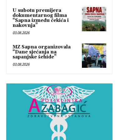
U subotu premijera
dokumentarnog filma
“Sapna između čekića i
nakovnja”
03.08.2026
MZ Sapna organizovala
“Dane sjećanja na
sapanjske šehide”
03.08.2026