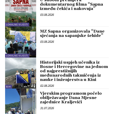
U subotu premijera
dokumentarnog filma “Sapna
između čekića i nakovnja”
03.08.2026
LOKALNE VIJESTI
MZ Sapna organizovala “Dane
sjećanja na sapanjske šehide”
03.08.2026
LOKALNE VIJESTI
Historijski uspjeh učenika iz
Bosne i Hercegovine na jednom
od najprestižnijih
međunarodnih takmičenja iz
nauke i inženjerstva u Kini
02.08.2026
BIH
Vjerskim programom počelo
obilježavanje Dana Mjesne
zajednice Kraljevići
31.07.2026