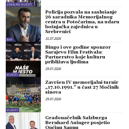
LOKALNE VIJESTI
Policija pozvala na saslušanje
26 saradnika Memorijalnog
centra u Potočarima, na udaru
bošnjačka zajednica u
Srebrenici
31.07.2026
BIH
Bingo i ove godine sponzor
Sarajevo Film Festivala:
Partnerstvo koje kulturu
približava ljudima
29.07.2026
VIJESTI
Završen IV memorijalni turnir
„17.10.1991.“ u čast 27 Močinih
sinova
29.07.2026
VIJESTI
Gradonačelnik Salzburga
Bernhard Auinger posjetio
Općinu Sapnu