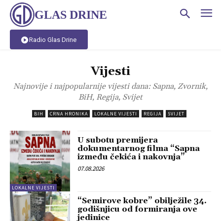
GLAS DRINE
Radio Glas Drine
Vijesti
Najnovije i najpopularnije vijesti dana: Sapna, Zvornik,
BiH, Regija, Svijet
BIH
CRNA HRONIKA
LOKALNE VIJESTI
REGIJA
SVIJET
U subotu premijera
dokumentarnog filma “Sapna
između čekića i nakovnja”
07.08.2026
LOKALNE VIJESTI
“Semirove kobre” obilježile 34.
godišnjicu od formiranja ove
jedinice