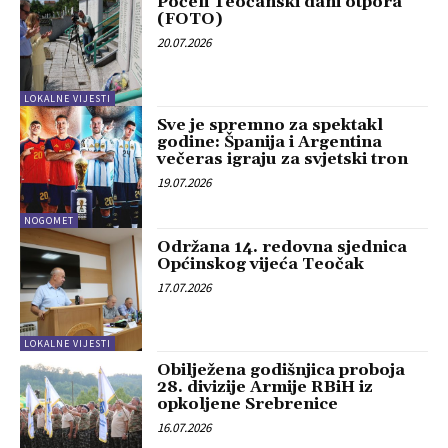
Počeli Teočanski dani otpora
(FOTO)
20.07.2026
LOKALNE VIJESTI
Sve je spremno za spektakl
godine: Španija i Argentina
večeras igraju za svjetski tron
19.07.2026
NOGOMET
Održana 14. redovna sjednica
Općinskog vijeća Teočak
17.07.2026
LOKALNE VIJESTI
Obilježena godišnjica proboja
28. divizije Armije RBiH iz
opkoljene Srebrenice
16.07.2026