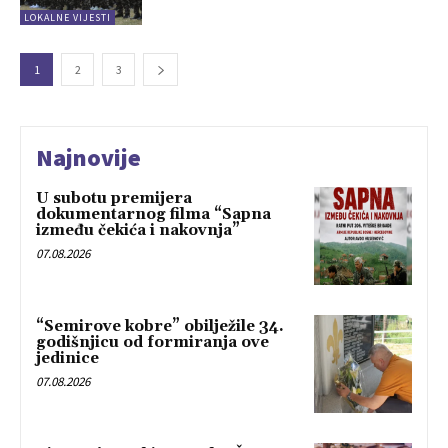
LOKALNE VIJESTI
1
2
3
Najnovije
U subotu premijera
dokumentarnog filma “Sapna
između čekića i nakovnja”
07.08.2026
“Semirove kobre” obilježile 34.
godišnjicu od formiranja ove
jedinice
07.08.2026