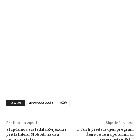
TAGOVI
otvoreno nebo
slide
Prethodna vijest
Slijedeća vijest
Stupčanica savladala Zvijezdu i
U Tuzli predstavljen program
prišla lideru Slobodi na dva
“Žene vode na putu mira i
boda zaostatka
sigurnosti u BiH”