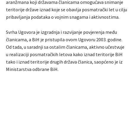
aranžmana koji državama članicama omogućava snimanje
teritorije države iznad koje se obavlјa posmatrački let u cilјu
pribavlјanja podataka o vojnim snagama i aktivnostima.
Svrha Ugovora je izgradnja i razvijanje povjerenja među
članicama, a BiH je pristupila ovom Ugovoru 2003. godine.
Od tada, u saradnji sa ostalim članicama, aktivno učestvuje
u realizaciji posmatračkih letova kako iznad teritorije BiH
tako i iznad teritorije drugih država članica, saopćeno je iz
Ministarstva odbrane BiH.