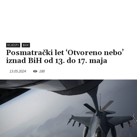
VIJESTI
BIH
Posmatrački let ‘Otvoreno nebo’
iznad BiH od 13. do 17. maja
13.05.2024
188