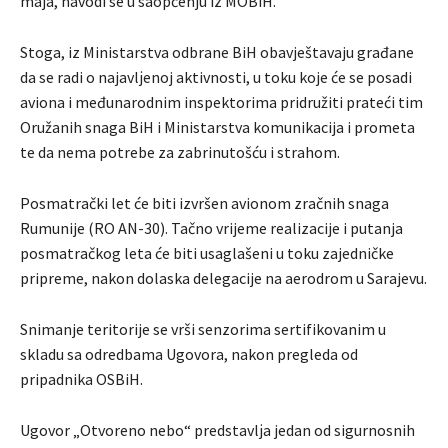
maja, navodi se u saopćenju iz MOBiH.
Stoga, iz Ministarstva odbrane BiH obavještavaju građane
da se radi o najavlјenoj aktivnosti, u toku koje će se posadi
aviona i međunarodnim inspektorima pridružiti prateći tim
Oružanih snaga BiH i Ministarstva komunikacija i prometa
te da nema potrebe za zabrinutošću i strahom.
Posmatrački let će biti izvršen avionom zračnih snaga
Rumunije (RO AN-30). Tačno vrijeme realizacije i putanja
posmatračkog leta će biti usaglašeni u toku zajedničke
pripreme, nakon dolaska delegacije na aerodrom u Sarajevu.
Snimanje teritorije se vrši senzorima sertifikovanim u
skladu sa odredbama Ugovora, nakon pregleda od
pripadnika OSBiH.
Ugovor „Otvoreno nebo“ predstavlјa jedan od sigurnosnih