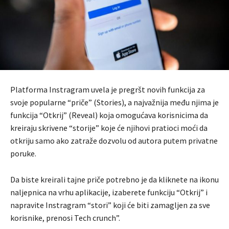
Platforma Instragram uvela je pregršt novih funkcija za
svoje popularne “priče” (Stories), a najvažnija među njima je
funkcija “Otkrij” (Reveal) koja omogućava korisnicima da
kreiraju skrivene “storije” koje će njihovi pratioci moći da
otkriju samo ako zatraže dozvolu od autora putem privatne
poruke.
Da biste kreirali tajne priče potrebno je da kliknete na ikonu
naljepnica na vrhu aplikacije, izaberete funkciju “Otkrij” i
napravite Instragram “stori” koji će biti zamagljen za sve
korisnike, prenosi Tech crunch”.