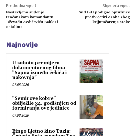
Prethodna vijest
Slijedeća vijest
Nastavljeno suđenje
Sud BiH podigao optužnice
teočanskom komandantu
protiv četiri osobe zbog
Dževadu Avdičeviću Babku i
krijumčarenja stoke
ostalima
Najnovije
U subotu premijera
dokumentarnog filma
“Sapna između čekića i
nakovnja”
07.08.2026
“Semirove kobre”
obilježile 34. godišnjicu od
formiranja ove jedinice
07.08.2026
Bingo Ljetno kino Tuzla: