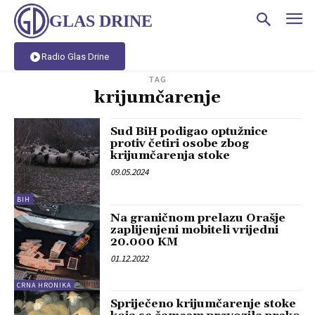
GLAS DRINE
Radio Glas Drine
TAG
krijumčarenje
Sud BiH podigao optužnice
protiv četiri osobe zbog
krijumčarenja stoke
09.05.2024
BIH
Na graničnom prelazu Orašje
zaplijenjeni mobiteli vrijedni
20.000 KM
01.12.2022
CRNA HRONIKA
Spriječeno krijumčarenje stoke