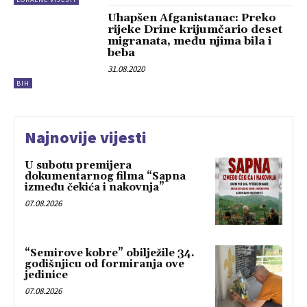
Uhapšen Afganistanac: Preko
rijeke Drine krijumčario deset
migranata, među njima bila i
beba
31.08.2020
BIH
Najnovije vijesti
U subotu premijera
dokumentarnog filma “Sapna
između čekića i nakovnja”
07.08.2026
“Semirove kobre” obilježile 34.
godišnjicu od formiranja ove
jedinice
07.08.2026