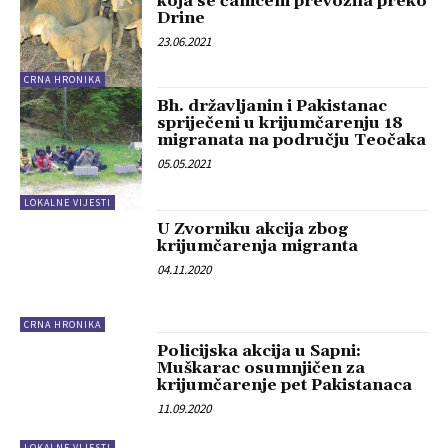
koja se čamcem prevozila preko
Drine
23.06.2021
CRNA HRONIKA
Bh. državljanin i Pakistanac
spriječeni u krijumčarenju 18
migranata na području Teočaka
05.05.2021
LOKALNE VIJESTI
U Zvorniku akcija zbog
krijumčarenja migranta
04.11.2020
CRNA HRONIKA
Policijska akcija u Sapni:
Muškarac osumnjičen za
krijumčarenje pet Pakistanaca
11.09.2020
LOKALNE VIJESTI