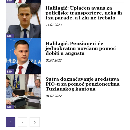
BIH
Halilagić: Uplaćen avans za
policijske transportere, neka ih
i za parade, a i zlu ne trebalo
11.01.2023
BIH
Halilagić: Penzioneri će
jednokratnu novčanu pomoć
dobiti u augustu
05.07.2022
BIH
Sutra doznačavanje sredstava
PIO-u za pomoć penzionerima
Tuzlanskog kantona
04.07.2022
BIH
1
2