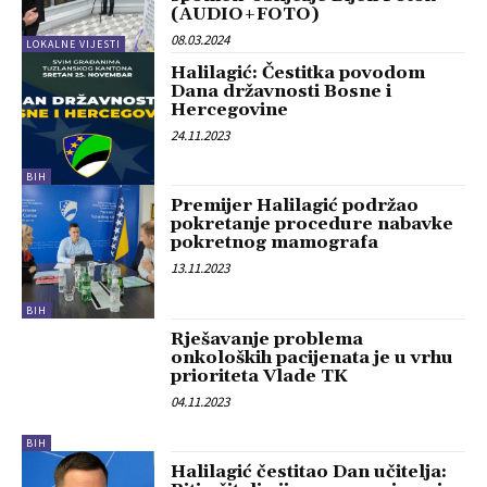
(AUDIO+FOTO)
08.03.2024
LOKALNE VIJESTI
Halilagić: Čestitka povodom
Dana državnosti Bosne i
Hercegovine
24.11.2023
BIH
Premijer Halilagić podržao
pokretanje procedure nabavke
pokretnog mamografa
13.11.2023
BIH
Rješavanje problema
onkoloških pacijenata je u vrhu
prioriteta Vlade TK
04.11.2023
BIH
Halilagić čestitao Dan učitelja: