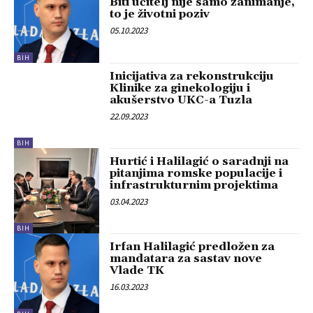
Biti učitelj nije samo zanimanje,
to je životni poziv
05.10.2023
BIH
Inicijativa za rekonstrukciju
Klinike za ginekologiju i
akušerstvo UKC-a Tuzla
22.09.2023
BIH
Hurtić i Halilagić o saradnji na
pitanjima romske populacije i
infrastrukturnim projektima
03.04.2023
BIH
Irfan Halilagić predložen za
mandatara za sastav nove
Vlade TK
16.03.2023