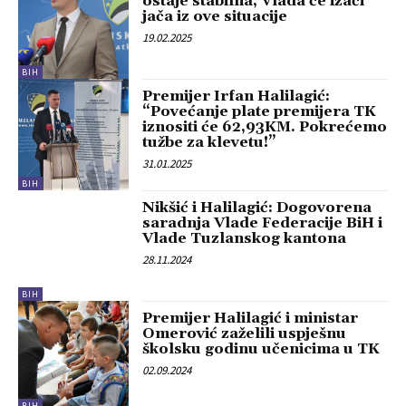
ostaje stabilna, Vlada će izaći
jača iz ove situacije
19.02.2025
BIH
Premijer Irfan Halilagić:
“Povećanje plate premijera TK
iznositi će 62,93KM. Pokrećemo
tužbe za klevetu!”
31.01.2025
BIH
Nikšić i Halilagić: Dogovorena
saradnja Vlade Federacije BiH i
Vlade Tuzlanskog kantona
28.11.2024
BIH
Premijer Halilagić i ministar
Omerović zaželili uspješnu
školsku godinu učenicima u TK
02.09.2024
BIH