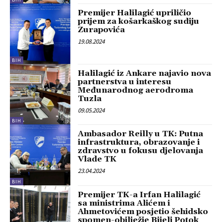
Premijer Halilagić upriličio
prijem za košarkaškog sudiju
Zurapovića
19.08.2024
BIH
Halilagić iz Ankare najavio nova
partnerstva u interesu
Međunarodnog aerodroma
Tuzla
09.05.2024
BIH
Ambasador Reilly u TK: Putna
infrastruktura, obrazovanje i
zdravstvo u fokusu djelovanja
Vlade TK
23.04.2024
BIH
Premijer TK-a Irfan Halilagić
sa ministrima Alićem i
Ahmetovićem posjetio šehidsko
spomen-obilježje Bijeli Potok