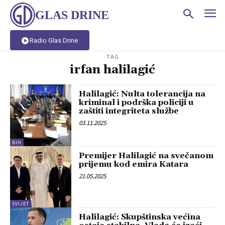
GLAS DRINE
Radio Glas Drine
TAG
irfan halilagić
Halilagić: Nulta tolerancija na
kriminal i podrška policiji u
zaštiti integriteta službe
03.11.2025
BIH
Premijer Halilagić na svečanom
prijemu kod emira Katara
21.05.2025
SVIJET
Halilagić: Skupštinska većina