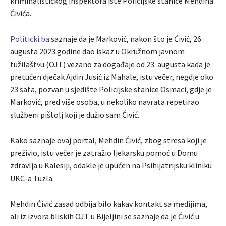
kriminalističkog inspektora iste Policijske stanice Mehdina
Ćivića.
Politicki.ba
saznaje da je Marković, nakon što je Ćivić, 26.
augusta 2023.godine dao iskaz u Okružnom javnom
tužilaštvu (OJT) vezano za događaje od 23. augusta kada je
pretučen dječak Ajdin Jusić iz Mahale, istu večer, negdje oko
23 sata, pozvan u sjedište Policijske stanice Osmaci, gdje je
Marković, pred više osoba, u nekoliko navrata repetirao
službeni pištolj koji je dužio sam Ćivić.
Kako saznaje ovaj portal, Mehdin Ćivić, zbog stresa koji je
preživio, istu večer je zatražio ljekarsku pomoć u Domu
zdravlja u Kalesiji, odakle je upućen na Psihijatrijsku kliniku
UKC-a Tuzla.
Mehdin Ćivić zasad odbija bilo kakav kontakt sa medijima,
ali iz izvora bliskih OJT u Bijeljini se saznaje da je Ćivić u