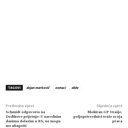
TAGOVI
dejan marković
osmaci
slide
Prethodna vijest
Slijedeća vijest
Schmidt odgovorio na
Blokiran GP Orašje,
Dodikove prijetnje: U narednim
poljoprivrednici traže svoja
danima dolazim u RS, ne mogu
prava
me uhapsiti