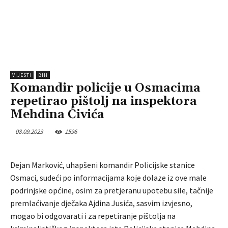
VIJESTI
BIH
Komandir policije u Osmacima
repetirao pištolj na inspektora
Mehdina Ćivića
08.09.2023
1596
Dejan Marković, uhapšeni komandir Policijske stanice
Osmaci, sudeći po informacijama koje dolaze iz ove male
podrinjske općine, osim za pretjeranu upotebu sile, tačnije
premlaćivanje dječaka Ajdina Jusića, sasvim izvjesno,
mogao bi odgovarati i za repetiranje pištolja na