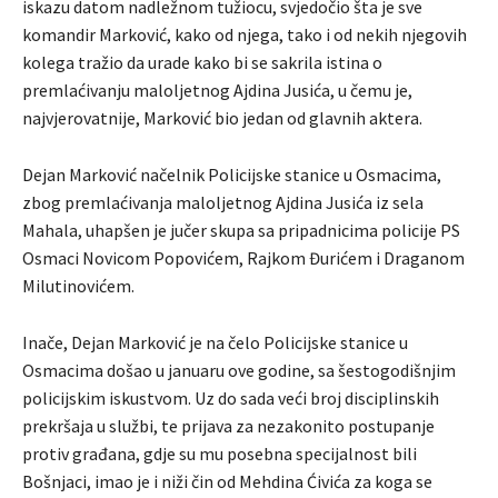
iskazu datom nadležnom tužiocu, svjedočio šta je sve
komandir Marković, kako od njega, tako i od nekih njegovih
kolega tražio da urade kako bi se sakrila istina o
premlaćivanju maloljetnog Ajdina Jusića, u čemu je,
najvjerovatnije, Marković bio jedan od glavnih aktera.
Dejan Marković načelnik Policijske stanice u Osmacima,
zbog premlaćivanja maloljetnog Ajdina Jusića iz sela
Mahala, uhapšen je jučer skupa sa pripadnicima policije PS
Osmaci Novicom Popovićem, Rajkom Đurićem i Draganom
Milutinovićem.
Inače, Dejan Marković je na čelo Policijske stanice u
Osmacima došao u januaru ove godine, sa šestogodišnjim
policijskim iskustvom. Uz do sada veći broj disciplinskih
prekršaja u službi, te prijava za nezakonito postupanje
protiv građana, gdje su mu posebna specijalnost bili
Bošnjaci, imao je i niži čin od Mehdina Ćivića za koga se