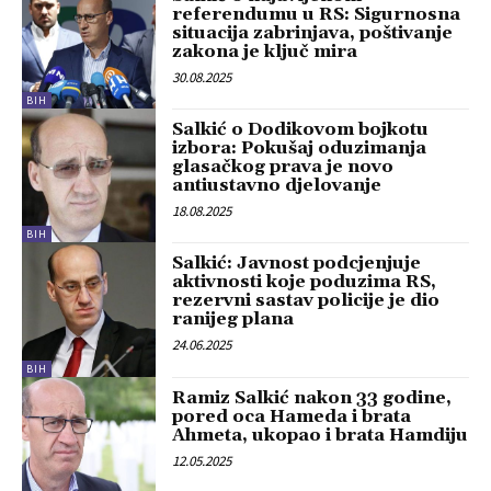
referendumu u RS: Sigurnosna
situacija zabrinjava, poštivanje
zakona je ključ mira
30.08.2025
BIH
Salkić o Dodikovom bojkotu
izbora: Pokušaj oduzimanja
glasačkog prava je novo
antiustavno djelovanje
18.08.2025
BIH
Salkić: Javnost podcjenjuje
aktivnosti koje poduzima RS,
rezervni sastav policije je dio
ranijeg plana
24.06.2025
BIH
Ramiz Salkić nakon 33 godine,
pored oca Hameda i brata
Ahmeta, ukopao i brata Hamdiju
12.05.2025