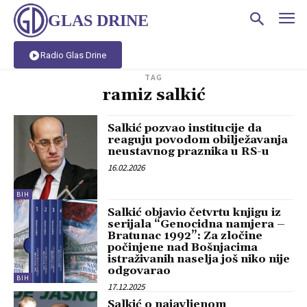
GLAS DRINE
Radio Glas Drine
TAG
ramiz salkić
Salkić pozvao institucije da
reaguju povodom obilježavanja
neustavnog praznika u RS-u
16.02.2026
BIH
Salkić objavio četvrtu knjigu iz
serijala “Genocidna namjera –
Bratunac 1992”: Za zločine
počinjene nad Bošnjacima
istraživanih naselja još niko nije
odgovarao
BIH
17.12.2025
Salkić o najavljenom