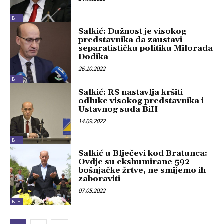
BIH
Salkić: Dužnost je visokog
predstavnika da zaustavi
separatističku politiku Milorada
Dodika
26.10.2022
BIH
Salkić: RS nastavlja kršiti
odluke visokog predstavnika i
Ustavnog suda BiH
14.09.2022
BIH
Salkić u Blječevi kod Bratunca:
Ovdje su ekshumirane 592
bošnjačke žrtve, ne smijemo ih
zaboraviti
07.05.2022
BIH