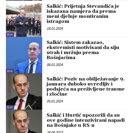
Salkić: Prijetnja Stevandića je
iskazana namjera da prema
meni djeluje montiranim
istragom
18.01.2024
BIH
Salkić: Sistem zakazao,
ekstremisti motivisani da siju
strah i mržnju prema
Bošnjacima
08.01.2024
BIH
Salkić: Poziv na obilježavanje 9.
januara duboko uvredljiv i
podsjeća na preživljene traume
i zločine
05.01.2024
BIH
Salkić i Hurtić upozorili da su
ove godine intenzivirani napadi
na Bošnjake u RS-u
24.08.2023