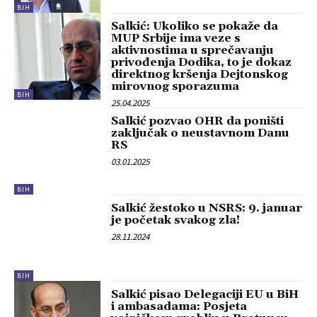
BIH
Salkić: Ukoliko se pokaže da
MUP Srbije ima veze s
aktivnostima u sprečavanju
privođenja Dodika, to je dokaz
direktnog kršenja Dejtonskog
mirovnog sporazuma
BIH
25.04.2025
Salkić pozvao OHR da poništi
zaključak o neustavnom Danu
RS
03.01.2025
BIH
Salkić žestoko u NSRS: 9. januar
je početak svakog zla!
28.11.2024
BIH
Salkić pisao Delegaciji EU u BiH
i ambasadama: Posjeta