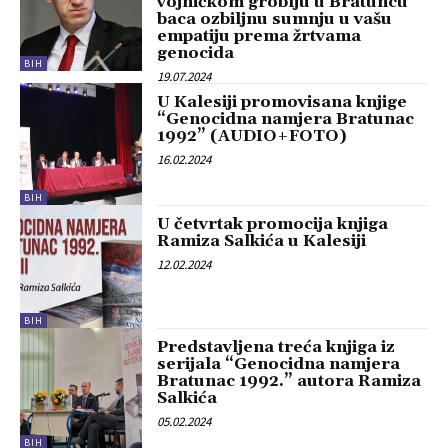
vojničkom groblju u Bratuncu
baca ozbiljnu sumnju u vašu
empatiju prema žrtvama
genocida
BIH
19.07.2024
U Kalesiji promovisana knjige
“Genocidna namjera Bratunac
1992” (AUDIO+FOTO)
16.02.2024
BIH
U četvrtak promocija knjiga
Ramiza Salkića u Kalesiji
12.02.2024
BIH
Predstavljena treća knjiga iz
serijala “Genocidna namjera
Bratunac 1992.” autora Ramiza
Salkića
05.02.2024
BIH