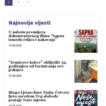
1
2
Najnovije vijesti
U subotu premijera
dokumentarnog filma “Sapna
između čekića i nakovnja”
07.08.2026
“Semirove kobre” obilježile 34.
godišnjicu od formiranja ove
jedinice
07.08.2026
Bingo Ljetno kino Tuzla: Četvrto
ljeto zaredom Trg slobode
postaje Naše mjesto
07.08.2026