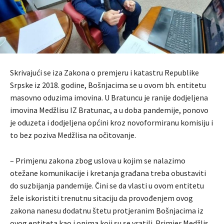
Skrivajući se iza Zakona o premjeru i katastru Republike
Srpske iz 2018. godine, Bošnjacima se u ovom bh. entitetu
masovno oduzima imovina. U Bratuncu je ranije dodjeljena
imovina Medžlisu IZ Bratunac, a u doba pandemije, ponovo
je oduzeta i dodjeljena općini kroz novoformiranu komisiju i
to bez poziva Medžlisa na očitovanje.
– Primjenu zakona zbog uslova u kojim se nalazimo
otežane komunikacije i kretanja građana treba obustaviti
do suzbijanja pandemije. Čini se da vlasti u ovom entitetu
žele iskoristiti trenutnu sitaciju da provođenjem ovog
zakona nanesu dodatnu štetu protjeranim Bošnjacima iz
ovog entiteta kao i onima koji su se vratili. Primjer Medžlis