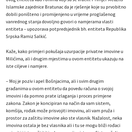
Islamske zajednice Bratunac da je rješenje koje su prvobitno
dobili poništeno i promijenjeno u vrijeme proglašenog
vanrednog stanja dovoljno govori o namjerama vlasti
entiteta – upozorava potpredsjednik bh. entiteta Republika
Srpska Ramiz Salkić.
Kaže, kako primjeri pokušaja uzurpacije privatne imovine u
Milićima, ali i drugim mjestima u ovom entitetu ukazuju na
iste ciljeve i namjere.
– Moj je poziv i apel Bošnjacima, ali i svim drugim
građanima u ovom entitetu da povedu računa o svojoj
imovini i da pomno prate izlaganja i proces primjene
zakona. Zakon je koncipiran na način da vam sistem,
komšija, rođak može prisvojiti imovinu, ali vam pruža i
prostor za zaštitu imovine ako ste vlasnik. Nažalost, neka
imovina ostala je bez vlasnika ali i tu se mogu bliži rođaci