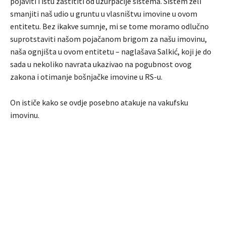
pojaviti i istu zaštititi od uzurpacije sistema. Sistem želi
smanjiti naš udio u gruntu u vlasništvu imovine u ovom
entitetu. Bez ikakve sumnje, mi se tome moramo odlučno
suprotstaviti našom pojačanom brigom za našu imovinu,
naša ognjišta u ovom entitetu – naglašava Salkić, koji je do
sada u nekoliko navrata ukazivao na pogubnost ovog
zakona i otimanje bošnjačke imovine u RS-u.
On ističe kako se ovdje posebno atakuje na vakufsku
imovinu.