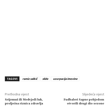
TAGOVI
ramiz salkić
slide
uzurpacija imovine
Prethodna vijest
Slijedeća vijest
Srijemuš ili Medvjeđi luk,
Fudbaleri Sapne pobjedom
proljećna riznica zdravlja
otvorili drugi dio sezone