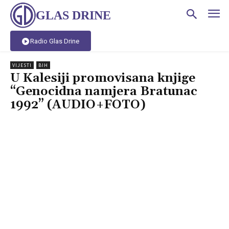
GLAS DRINE
Radio Glas Drine
VIJESTI
BIH
U Kalesiji promovisana knjige
“Genocidna namjera Bratunac
1992” (AUDIO+FOTO)