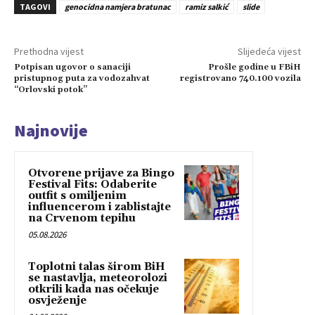
TAGOVI
genocidna namjera bratunac
ramiz salkić
slide
Prethodna vijest
Slijedeća vijest
Potpisan ugovor o sanaciji
Prošle godine u FBiH
pristupnog puta za vodozahvat
registrovano 740.100 vozila
“Orlovski potok”
Najnovije
Otvorene prijave za Bingo
Festival Fits: Odaberite
outfit s omiljenim
influencerom i zablistajte
na Crvenom tepihu
05.08.2026
Toplotni talas širom BiH
se nastavlja, meteorolozi
otkrili kada nas očekuje
osvježenje