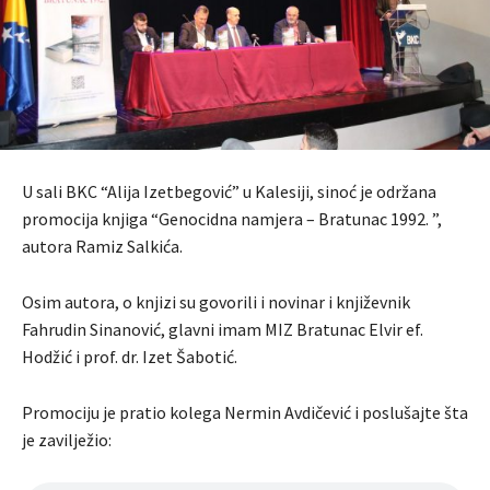
U sali BKC “Alija Izetbegović” u Kalesiji, sinoć je održana
promocija knjiga “Genocidna namjera – Bratunac 1992. ”,
autora Ramiz Salkića.
Osim autora, o knjizi su govorili i novinar i književnik
Fahrudin Sinanović, glavni imam MIZ Bratunac Elvir ef.
Hodžić i prof. dr. Izet Šabotić.
Promociju je pratio kolega Nermin Avdičević i poslušajte šta
je zavilježio: