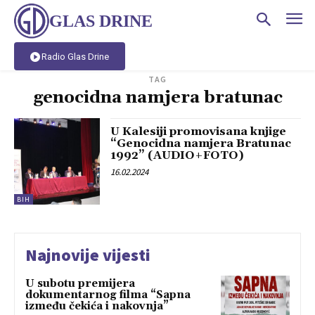
GLAS DRINE
Radio Glas Drine
TAG
genocidna namjera bratunac
U Kalesiji promovisana knjige
“Genocidna namjera Bratunac
1992” (AUDIO+FOTO)
16.02.2024
BIH
Najnovije vijesti
U subotu premijera
dokumentarnog filma “Sapna
između čekića i nakovnja”