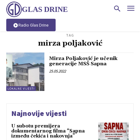
GLAS DRINE
Radio Glas Drine
TAG
mirza poljaković
Mirza Poljaković je učenik
generacije MSŠ Sapna
25.05.2022
LOKALNE VIJESTI
Najnovije vijesti
U subotu premijera
dokumentarnog filma “Sapna
između čekića i nakovnja”