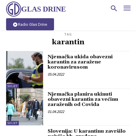
GLAS DRINE
Radio Glas Drine
TAG
karantin
Njemačka ukida obavezni
karantin za zaražene
koronavirusom
05.04.2022
SVIJET
Njemačka planira ukinuti
obavezni karantin za većinu
zaraženih od Covida
01.04.2022
SVIJET
Slovenija: U karantinu završilo