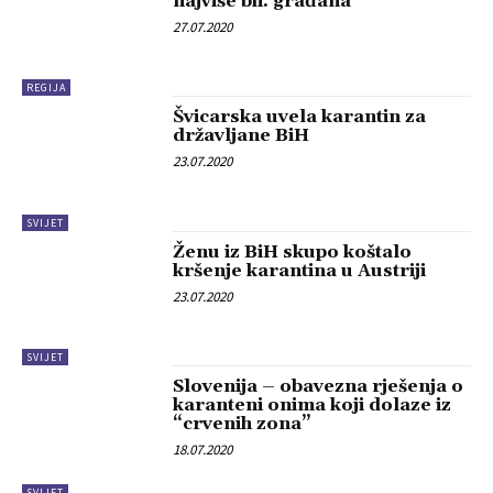
najviše bh. građana
27.07.2020
REGIJA
Švicarska uvela karantin za
državljane BiH
23.07.2020
SVIJET
Ženu iz BiH skupo koštalo
kršenje karantina u Austriji
23.07.2020
SVIJET
Slovenija – obavezna rješenja o
karanteni onima koji dolaze iz
“crvenih zona”
18.07.2020
SVIJET