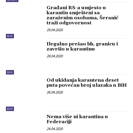
Građani RS-a umjesto u
karantin smješteni sa
zaraženim osobama, Šeranić
traži odgovornost
29.04.2020
BIH
Ilegalno prešao bh. granicu i
završio u karantinu
28.04.2020
BIH
Od ukidanja karantena deset
puta povećan broj ulazaka u BiH
26.04.2020
BIH
Nema više ni karantina u
Federaciji
24.04.2020