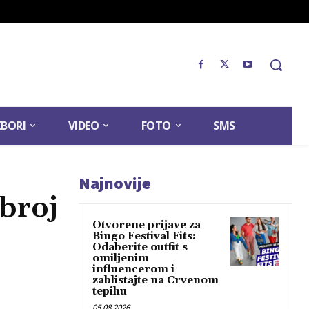
ZBORI
VIDEO
FOTO
SMS
Najnovije
broj
Otvorene prijave za
Bingo Festival Fits:
Odaberite outfit s
omiljenim
influencerom i
zablistajte na Crvenom
tepihu
05.08.2026