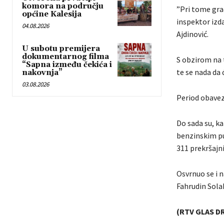
komora na području
”Pri tome građ
općine Kalesija
inspektor izd
04.08.2026
Ajdinović.
U subotu premijera
dokumentarnog filma
S obzirom na t
“Sapna između čekića i
te se nada da
nakovnja”
03.08.2026
Period obavezn
Do sada su, ka
benzinskim p
311 prekršajn
Osvrnuo se i n
Fahrudin Solak
(RTV GLAS D