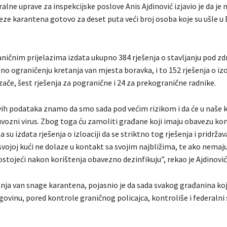
alne uprave za inspekcijske poslove Anis Ajdinović izjavio je da je
eze karantena gotovo za deset puta veći broj osoba koje su ušle u 
aničnim prijelazima izdata ukupno 384 rješenja o stavljanju pod zd
o ograničenju kretanja van mjesta boravka, i to 152 rješenja o izol
zače, šest rješenja za pogranične i 24 za prekogranične radnike.
ih podataka znamo da smo sada pod većim rizikom i da će u naše
 uvozni virus. Zbog toga ću zamoliti građane koji imaju obavezu ko
a su izdata rješenja o izloaciji da se striktno tog rješenja i pridrža
svojoj kući ne dolaze u kontakt sa svojim najbližima, te ako nemaj
postojeći nakon korištenja obavezno dezinfikuju”, rekao je Ajdinović
anja van snage karantena, pojasnio je da sada svakog građanina koj
ovinu, pored kontrole graničnog policajca, kontroliše i federalni 