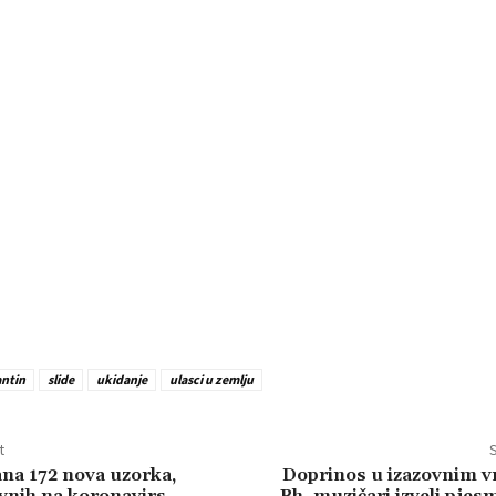
ntin
slide
ukidanje
ulasci u zemlju
t
S
ana 172 nova uzorka,
Doprinos u izazovnim 