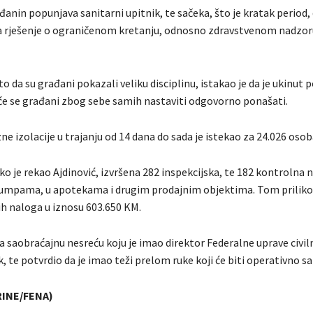
anin popunjava sanitarni upitnik, te sačeka, što je kratak period,
a rješenje o ograničenom kretanju, odnosno zdravstvenom nadzoru
o da su građani pokazali veliku disciplinu, istakao je da je ukinut po
 će se građani zbog sebe samih nastaviti odgovorno ponašati.
e izolacije u trajanju od 14 dana do sada je istekao za 24.026 osob
ko je rekao Ajdinović, izvršena 282 inspekcijska, te 182 kontrolna 
umpama, u apotekama i drugim prodajnim objektima. Tom priliko
ih naloga u iznosu 603.650 KM.
a saobraćajnu nesreću koju je imao direktor Federalne uprave civil
, te potvrdio da je imao teži prelom ruke koji će biti operativno sa
RINE/FENA)