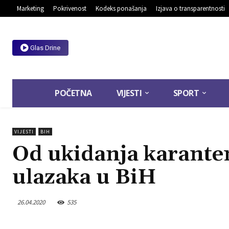
Marketing
Pokrivenost
Kodeks ponašanja
Izjava o transparentnosti
Glas Drine
POČETNA
VIJESTI
SPORT
VIJESTI
BIH
Od ukidanja karante
ulazaka u BiH
26.04.2020
535