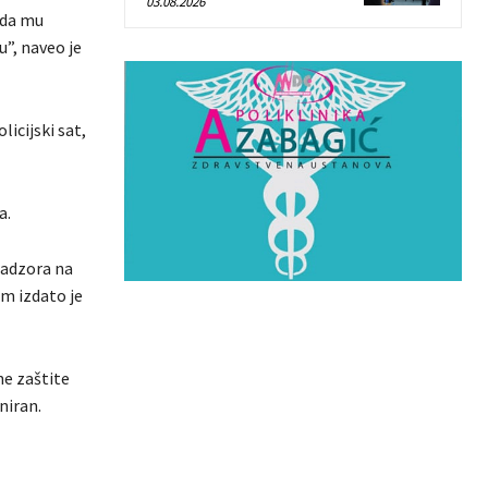
03.08.2026
 da mu
”, naveo je
licijski sat,
a.
nadzora na
m izdato je
ne zaštite
niran.