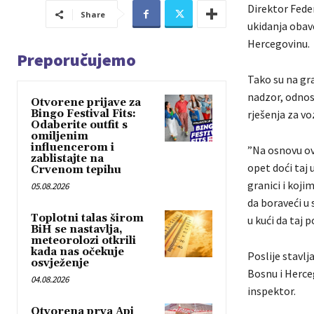
Direktor Feder
Share
ukidanja obav
Hercegovinu.
Preporučujemo
Tako su na gr
nadzor, odnosn
Otvorene prijave za
Bingo Festival Fits:
rješenja za vo
Odaberite outfit s
omiljenim
influencerom i
”Na osnovu ov
zablistajte na
opet doći taj
Crvenom tepihu
granici i kojim
05.08.2026
da boraveći u 
Toplotni talas širom
u kući da taj 
BiH se nastavlja,
meteorolozi otkrili
kada nas očekuje
Poslije stavlj
osvježenje
Bosnu i Herceg
04.08.2026
inspektor.
Otvorena prva Api