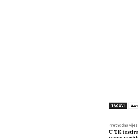
TAGOVI
kara
Prethodna vijes
U TK testir