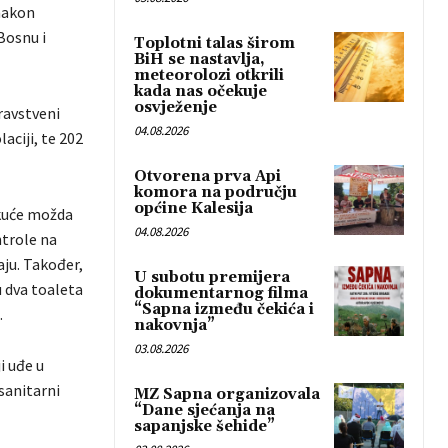
 nakon
Bosnu i
Toplotni talas širom
BiH se nastavlja,
meteorolozi otkrili
kada nas očekuje
osvježenje
ravstveni
04.08.2026
aciji, te 202
Otvorena prva Api
komora na području
općine Kalesija
 kuće možda
04.08.2026
ntrole na
vaju. Također,
U subotu premijera
u dva toaleta
dokumentarnog filma
“Sapna između čekića i
.
nakovnja”
03.08.2026
i uđe u
sanitarni
MZ Sapna organizovala
“Dane sjećanja na
sapanjske šehide”