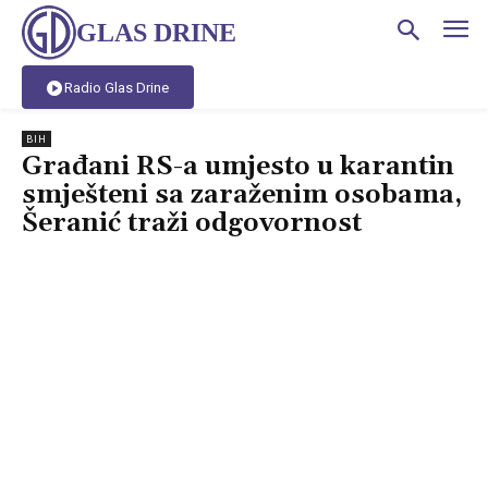
GLAS DRINE
Radio Glas Drine
BIH
Građani RS-a umjesto u karantin
smješteni sa zaraženim osobama,
Šeranić traži odgovornost