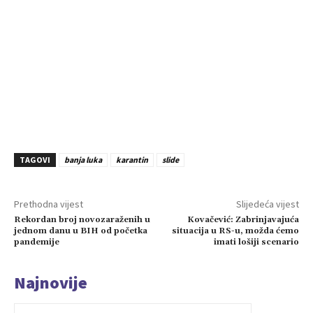
TAGOVI
banja luka
karantin
slide
Prethodna vijest
Slijedeća vijest
Rekordan broj novozaraženih u
Kovačević: Zabrinjavajuća
jednom danu u BIH od početka
situacija u RS-u, možda ćemo
pandemije
imati lošiji scenario
Najnovije