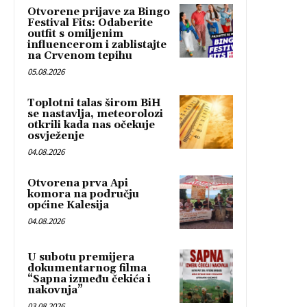
Otvorene prijave za Bingo
Festival Fits: Odaberite
outfit s omiljenim
influencerom i zablistajte
na Crvenom tepihu
05.08.2026
Toplotni talas širom BiH
se nastavlja, meteorolozi
otkrili kada nas očekuje
osvježenje
04.08.2026
Otvorena prva Api
komora na području
općine Kalesija
04.08.2026
U subotu premijera
dokumentarnog filma
“Sapna između čekića i
nakovnja”
03.08.2026