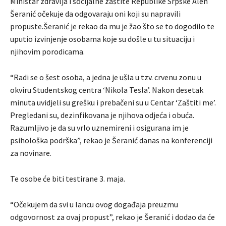
Ministar zdravlja i socijalne zaštite Republike Srpske Alen
Šeranić očekuje da odgovaraju oni koji su napravili
propuste.Šeranić je rekao da mu je žao što se to dogodilo te
uputio izvinjenje osobama koje su došle u tu situaciju i
njihovim porodicama.
“Radi se o šest osoba, a jedna je ušla u tzv. crvenu zonu u
okviru Studentskog centra ‘Nikola Tesla’. Nakon desetak
minuta uvidjeli su grešku i prebačeni su u Centar ‘Zaštiti me’.
Pregledani su, dezinfikovana je njihova odjeća i obuća.
Razumljivo je da su vrlo uznemireni i osigurana im je
psihološka podrška”, rekao je Šeranić danas na konferenciji
za novinare.
Te osobe će biti testirane 3. maja.
“Očekujem da svi u lancu ovog događaja preuzmu
odgovornost za ovaj propust”, rekao je Šeranić i dodao da će