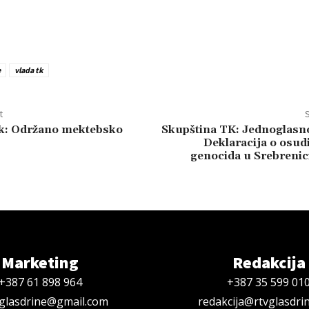
e
vlada tk
t
S
k: Održano mektebsko
Skupština TK: Jednoglasn
Deklaracija o osud
genocida u Srebrenic
Marketing
Redakcija
+387 61 898 964
+387 35 599 01
oglasdrine@gmail.com
redakcija@rtvglasdri