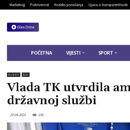
Marketing
Pokrivenost
Kodeks ponašanja
Izjava o transparentnosti
Glas Drine
POČETNA
VIJESTI
SPORT
VIJESTI
BIH
Vlada TK utvrdila 
državnoj službi
29.04.2024
158