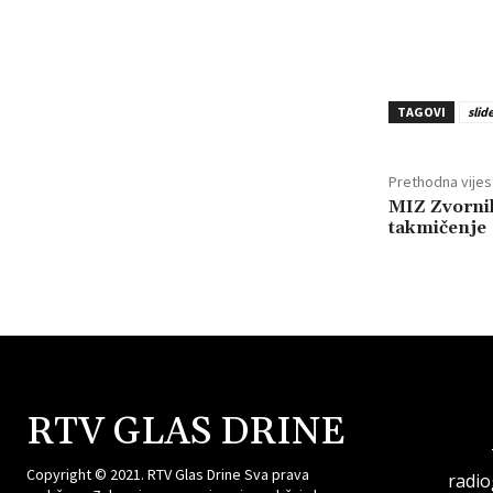
TAGOVI
slid
Prethodna vijes
MIZ Zvorni
takmičenje
RTV GLAS DRINE
Copyright © 2021. RTV Glas Drine Sva prava
radi