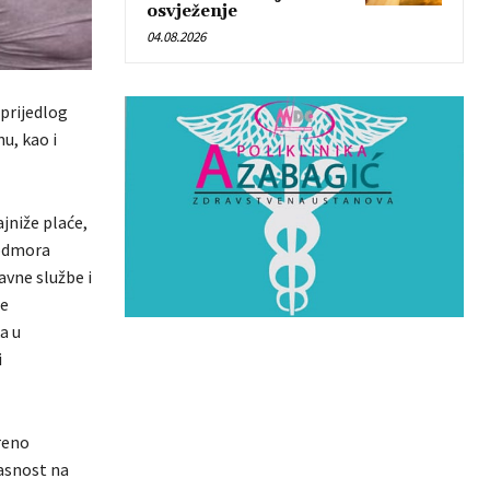
osvježenje
04.08.2026
prijedlog
u, kao i
jniže plaće,
 odmora
avne službe i
de
a u
i
reno
lasnost na