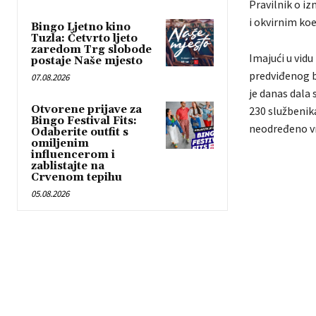
Pravilnik o i
i okvirnim ko
Bingo Ljetno kino
Tuzla: Četvrto ljeto
zaredom Trg slobode
Imajući u vid
postaje Naše mjesto
predviđenog br
07.08.2026
je danas dala
Otvorene prijave za
230 službenika
Bingo Festival Fits:
neodređeno v
Odaberite outfit s
omiljenim
influencerom i
zablistajte na
Crvenom tepihu
05.08.2026