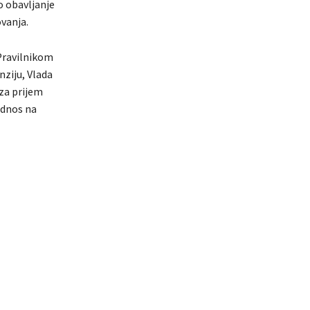
o obavljanje
vanja.
 Pravilnikom
nziju, Vlada
za prijem
 odnos na