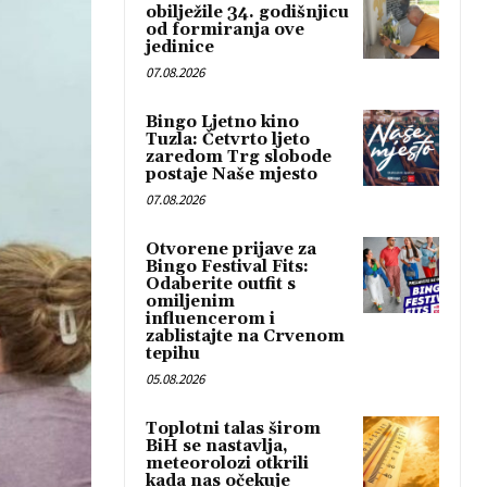
obilježile 34. godišnjicu
od formiranja ove
jedinice
07.08.2026
Bingo Ljetno kino
Tuzla: Četvrto ljeto
zaredom Trg slobode
postaje Naše mjesto
07.08.2026
Otvorene prijave za
Bingo Festival Fits:
Odaberite outfit s
omiljenim
influencerom i
zablistajte na Crvenom
tepihu
05.08.2026
Toplotni talas širom
BiH se nastavlja,
meteorolozi otkrili
kada nas očekuje