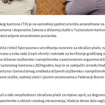
kog kantona (TK) je na vanrednoj sjednici utvrdila amandmane na 
enama i dopunama Zakona o državnoj službi u Tuzlanskom kanton
a dostavljene amandmane poslanika.
atila i tekst Sporazuma o utvrđivanju osnovice za obračun plaće, na
hranu u toku rada (topli obrok) i naknade za korištenje godišnjeg
sve državne službenike i namještenike u kantonalnim organima drž
Tuzlanskog kantona u 2024.godini, koji će se zaključiti između Vla
ntona i Samostalnog sindikata državnih službenika i namještenik
vne službe, sudskoj vlasti i javnim ustanovama u Federaciji Bosne 
ući u vidu neophodnost obračuna plaće za mjesec april, uz dogovo
uposlenike u oblasti visokog obrazovanja, Vlada je danas dala sag