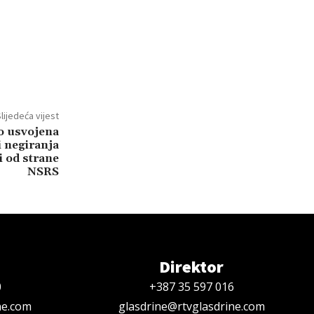
lijedeća vijest
o usvojena
i negiranja
i od strane
NSRS
Direktor
0
+387 35 597 016
ne.com
glasdrine@rtvglasdrine.com