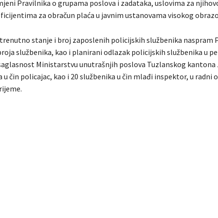
zmjeni Pravilnika o grupama poslova i zadataka, uslovima za njihov
eficijentima za obračun plaća u javnim ustanovama visokog obrazo
u trenutno stanje i broj zaposlenih policijskih službenika naspram
oja službenika, kao i planirani odlazak policijskih službenika u pe
 saglasnost Ministarstvu unutrašnjih poslova Tuzlanskog kantona 
 u čin policajac, kao i 20 službenika u čin mlađi inspektor, u radni
rijeme.