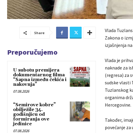
Vlada Tuzlans
Share
Zakona o izmj
izjašnjenja n
Preporučujemo
Vlada je prihv
naknade za is
U subotu premijera
dokumentarnog filma
(regresa) za 
“Sapna između čekića i
sudske vlasti 
nakovnja”
Tuzlanskog ka
07.08.2026
organima drža
Hercegovine.
“Semirove kobre”
obilježile 34.
godišnjicu od
formiranja ove
Također, imaj
jedinice
povećanje za 
07.08.2026