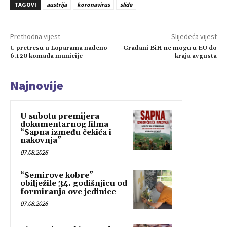
TAGOVI
austrija
koronavirus
slide
Prethodna vijest
Slijedeća vijest
U pretresu u Loparama nađeno
Građani BiH ne mogu u EU do
6.120 komada municije
kraja avgusta
Najnovije
U subotu premijera
dokumentarnog filma
“Sapna između čekića i
nakovnja”
07.08.2026
“Semirove kobre”
obilježile 34. godišnjicu od
formiranja ove jedinice
07.08.2026