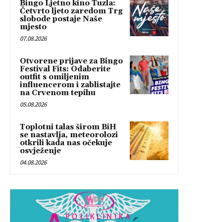
Bingo Ljetno kino Tuzla:
Četvrto ljeto zaredom Trg
slobode postaje Naše
mjesto
07.08.2026
Otvorene prijave za Bingo
Festival Fits: Odaberite
outfit s omiljenim
influencerom i zablistajte
na Crvenom tepihu
05.08.2026
Toplotni talas širom BiH
se nastavlja, meteorolozi
otkrili kada nas očekuje
osvježenje
04.08.2026