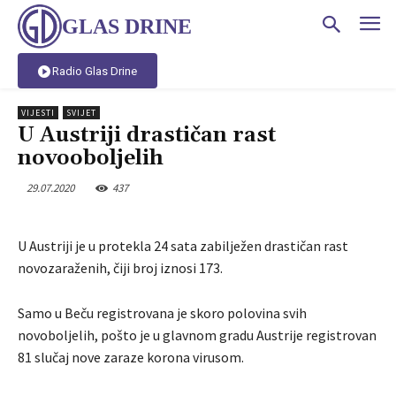
GLAS DRINE
Radio Glas Drine
VIJESTI
SVIJET
U Austriji drastičan rast
novooboljelih
29.07.2020
437
U Austriji je u protekla 24 sata zabilježen drastičan rast
novozaraženih, čiji broj iznosi 173.
Samo u Beču registrovana je skoro polovina svih
novoboljelih, pošto je u glavnom gradu Austrije registrovan
81 slučaj nove zaraze korona virusom.