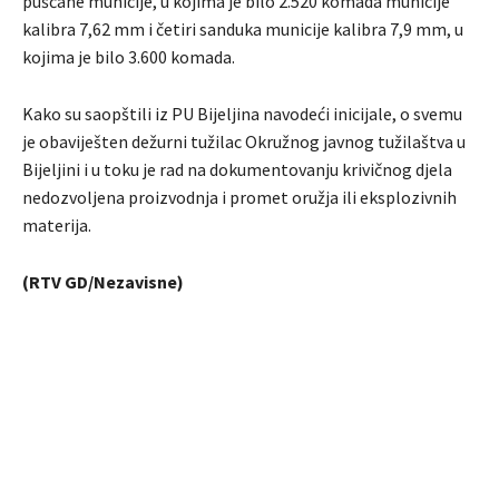
puščane municije, u kojima je bilo 2.520 komada municije
kalibra 7,62 mm i četiri sanduka municije kalibra 7,9 mm, u
kojima je bilo 3.600 komada.
Kako su saopštili iz PU Bijeljina navodeći inicijale, o svemu
je obaviješten dežurni tužilac Okružnog javnog tužilaštva u
Bijeljini i u toku je rad na dokumentovanju krivičnog djela
nedozvoljena proizvodnja i promet oružja ili eksplozivnih
materija.
(RTV GD/Nezavisne)