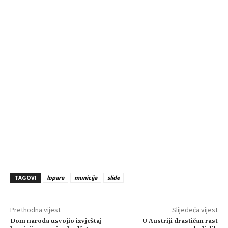
TAGOVI
lopare
municija
slide
Prethodna vijest
Slijedeća vijest
Dom naroda usvojio izvještaj
U Austriji drastičan rast