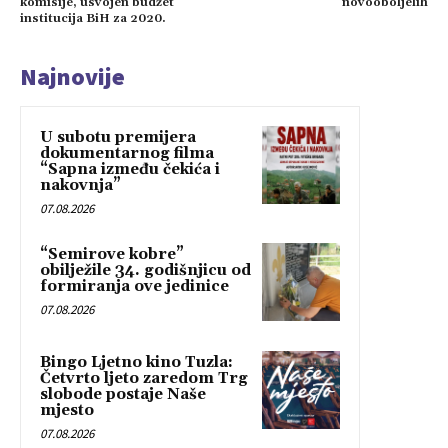
komisije, usvojen budžet
novooboljelih
institucija BiH za 2020.
Najnovije
U subotu premijera
dokumentarnog filma
“Sapna između čekića i
nakovnja”
07.08.2026
“Semirove kobre”
obilježile 34. godišnjicu od
formiranja ove jedinice
07.08.2026
Bingo Ljetno kino Tuzla:
Četvrto ljeto zaredom Trg
slobode postaje Naše
mjesto
07.08.2026