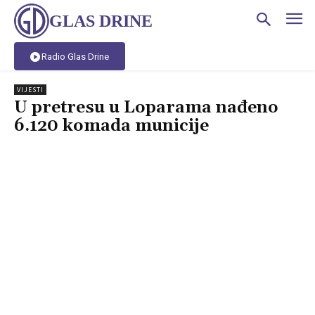
GLAS DRINE
Radio Glas Drine
VIJESTI
U pretresu u Loparama nađeno
6.120 komada municije