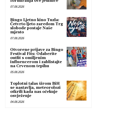
formiranja ove jedinice
07.08.2026
Bingo Ljetno kino Tuzla:
Četvrto ljeto zaredom Trg
slobode postaje Naše
mjesto
07.08.2026
Otvorene prijave za Bingo
Festival Fits: Odaberite
outfit s omiljenim
influencerom i zablistajte
na Crvenom tepihu
05.08.2026
Toplotni talas širom BiH
se nastavlja, meteorolozi
otkrili kada nas očekuje
osvježenje
04.08.2026