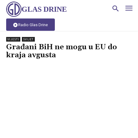
GLAS DRINE
Radio Glas Drine
VIJESTI
SVIJET
Građani BiH ne mogu u EU do
kraja avgusta