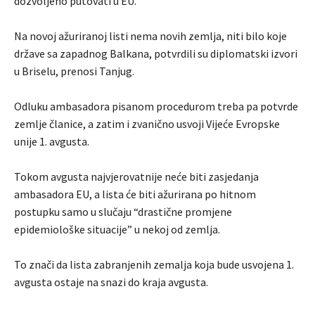
dozvoljeno putovati u EU.
Na novoj ažuriranoj listi nema novih zemlja, niti bilo koje
države sa zapadnog Balkana, potvrdili su diplomatski izvori
u Briselu, prenosi Tanjug.
Odluku ambasadora pisanom procedurom treba pa potvrde
zemlje članice, a zatim i zvanično usvoji Vijeće Evropske
unije 1. avgusta.
Tokom avgusta najvjerovatnije neće biti zasjedanja
ambasadora EU, a lista će biti ažurirana po hitnom
postupku samo u slučaju “drastične promjene
epidemiološke situacije” u nekoj od zemlja.
To znači da lista zabranjenih zemalja koja bude usvojena 1.
avgusta ostaje na snazi do kraja avgusta.