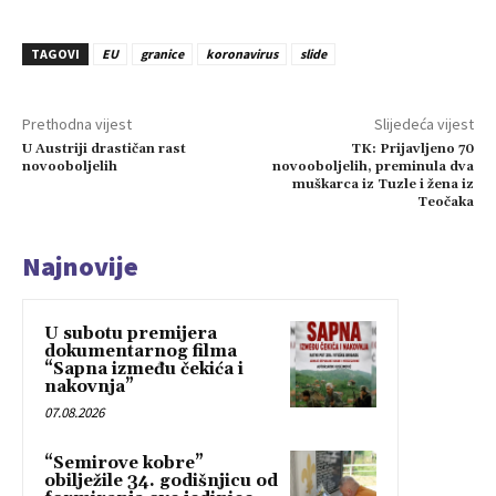
TAGOVI
EU
granice
koronavirus
slide
Prethodna vijest
Slijedeća vijest
U Austriji drastičan rast
TK: Prijavljeno 70
novooboljelih
novooboljelih, preminula dva
muškarca iz Tuzle i žena iz
Teočaka
Najnovije
U subotu premijera
dokumentarnog filma
“Sapna između čekića i
nakovnja”
07.08.2026
“Semirove kobre”
obilježile 34. godišnjicu od