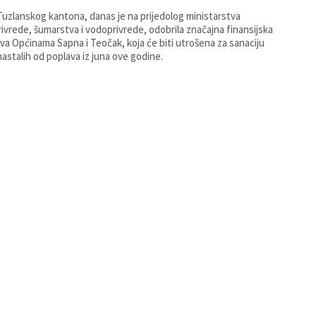
Tuzlanskog kantona, danas je na prijedolog ministarstva
rivrede, šumarstva i vodoprivrede, odobrila značajna finansijska
va Općinama Sapna i Teočak, koja će biti utrošena za sanaciju
nastalih od poplava iz juna ove godine.