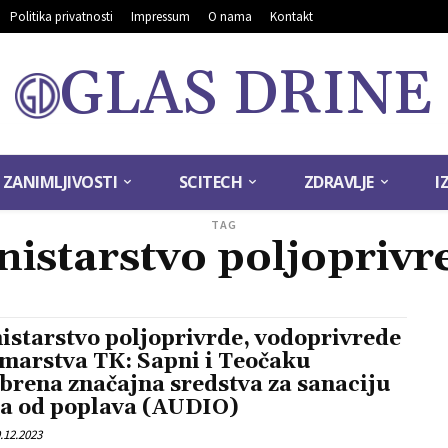
Politika privatnosti
Impressum
O nama
Kontakt
GLAS DRINE
ZANIMLJIVOSTI
SCITECH
ZDRAVLJE
I
TAG
nistarstvo poljoprivr
istarstvo poljoprivrde, vodoprivrede
umarstva TK: Sapni i Teočaku
brena značajna sredstva za sanaciju
ta od poplava (AUDIO)
.12.2023