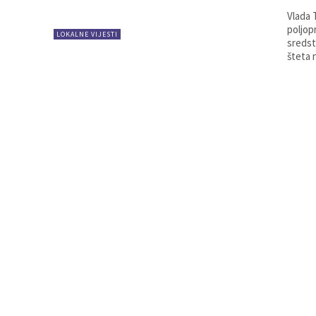
Vlada 
poljop
LOKALNE VIJESTI
sredst
šteta 