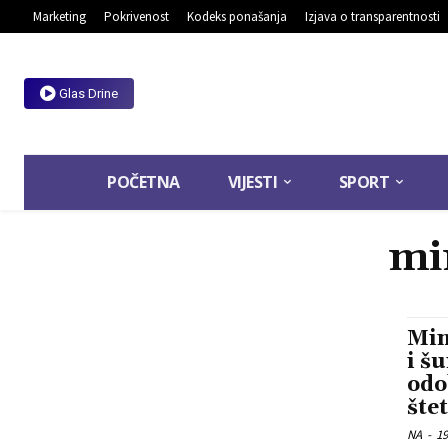
Marketing
Pokrivenost
Kodeks ponašanja
Izjava o transparentnosti
Glas Drine
POČETNA
VIJESTI
SPORT
mi
Min
i š
odo
šte
NA
-
19