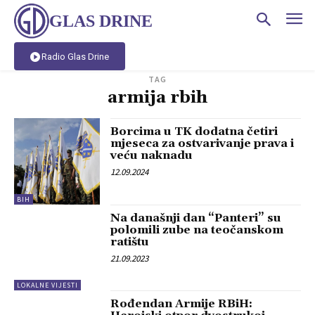
GLAS DRINE
Radio Glas Drine
TAG
armija rbih
Borcima u TK dodatna četiri
mjeseca za ostvarivanje prava i
veću naknadu
12.09.2024
BIH
Na današnji dan “Panteri” su
polomili zube na teočanskom
ratištu
21.09.2023
LOKALNE VIJESTI
Rođendan Armije RBiH: