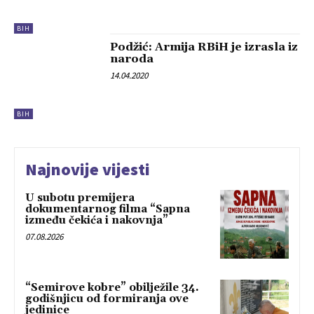
BIH
Podžić: Armija RBiH je izrasla iz
naroda
14.04.2020
BIH
Najnovije vijesti
U subotu premijera
dokumentarnog filma “Sapna
između čekića i nakovnja”
07.08.2026
“Semirove kobre” obilježile 34.
godišnjicu od formiranja ove
jedinice