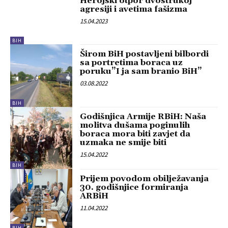
Herojski otpor dvostrukoj
agresiji i avetima fašizma
15.04.2023
BIH
Širom BiH postavljeni bilbordi
sa portretima boraca uz
poruku”I ja sam branio BiH”
03.08.2022
BIH
Godišnjica Armije RBiH: Naša
molitva dušama poginulih
boraca mora biti zavjet da
uzmaka ne smije biti
15.04.2022
BIH
Prijem povodom obilježavanja
30. godišnjice formiranja
ARBiH
11.04.2022
BIH