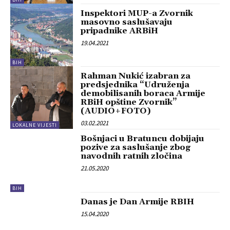
Inspektori MUP-a Zvornik
masovno saslušavaju
pripadnike ARBiH
19.04.2021
BIH
Rahman Nukić izabran za
predsjednika “Udruženja
demobilisanih boraca Armije
RBiH opštine Zvornik”
(AUDIO+FOTO)
03.02.2021
LOKALNE VIJESTI
Bošnjaci u Bratuncu dobijaju
pozive za saslušanje zbog
navodnih ratnih zločina
21.05.2020
BIH
Danas je Dan Armije RBIH
15.04.2020