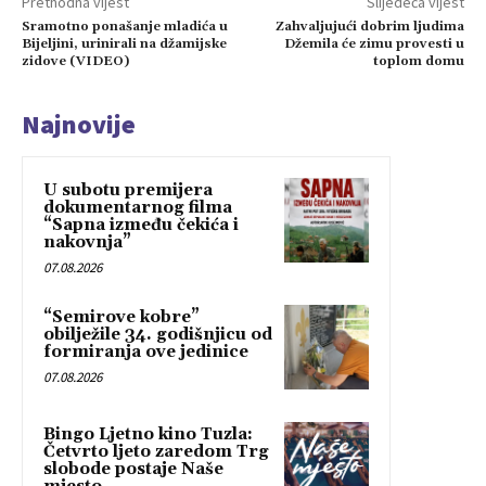
Prethodna vijest
Slijedeća vijest
Sramotno ponašanje mladića u
Zahvaljujući dobrim ljudima
Bijeljini, urinirali na džamijske
Džemila će zimu provesti u
zidove (VIDEO)
toplom domu
Najnovije
U subotu premijera
dokumentarnog filma
“Sapna između čekića i
nakovnja”
07.08.2026
“Semirove kobre”
obilježile 34. godišnjicu od
formiranja ove jedinice
07.08.2026
Bingo Ljetno kino Tuzla:
Četvrto ljeto zaredom Trg
slobode postaje Naše