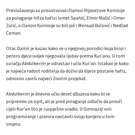
Preslušavanju su prisustvovali članovi Rijasetove Komisije
za polaganje hifza hafizi Ismet Spahić, Elmir Mašić i Omer
Zulić, a članovi Komisije su bili još i Mensud Đulović i Nedžad
Ćeman.
Otac Damir je kazao kako se u njegovoj porodici koja broji i
petero djece uvijek njegovala ljubav prema Kur'anu. U tom
ozračju Abdulkerim je odrastao i učio Kur'an. Istakao je kako
je najveća radost roditelja da doživi da dijete postane hafiz,
odnosno završi najveći životni projekat.
Abdulkerim je dnevno učio deset džuzeva kako bi se
pripremio za ispit, ali je pred polaganje odlučio da prouči
cijeli Kur'an što je i uspješno uradio. U Gimnaziji voli
programiranje i planira nastaviti svoju karijeru u tom
smjeru.