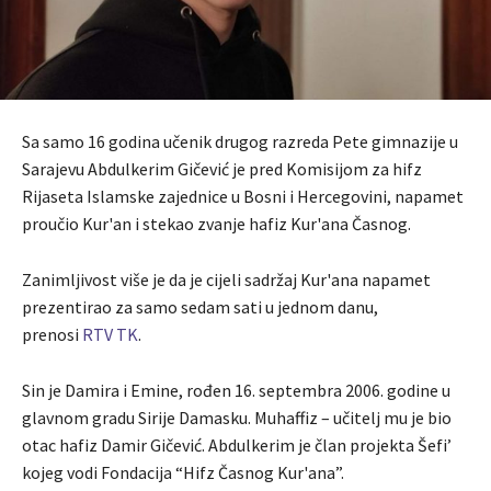
Sa samo 16 godina učenik drugog razreda Pete gimnazije u
Sarajevu Abdulkerim Gičević je pred Komisijom za hifz
Rijaseta Islamske zajednice u Bosni i Hercegovini, napamet
proučio Kur'an i stekao zvanje hafiz Kur'ana Časnog.
Zanimljivost više je da je cijeli sadržaj Kur'ana napamet
prezentirao za samo sedam sati u jednom danu,
prenosi
RTV TK
.
Sin je Damira i Emine, rođen 16. septembra 2006. godine u
glavnom gradu Sirije Damasku. Muhaffiz – učitelj mu je bio
otac hafiz Damir Gičević. Abdulkerim je član projekta Šefi’
kojeg vodi Fondacija “Hifz Časnog Kur'ana”.