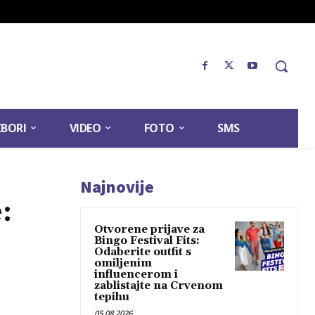
ZBORI
VIDEO
FOTO
SMS
Najnovije
:
Otvorene prijave za
Bingo Festival Fits:
Odaberite outfit s
omiljenim
influencerom i
zablistajte na Crvenom
tepihu
05.08.2026