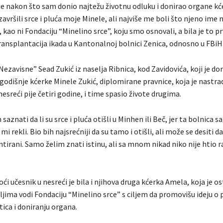
ine nakon što sam donio najtežu životnu odluku i donirao organe kć
avršili srce i pluća moje Minele, ali najviše me boli što njeno ime 
kao ni Fondaciju “Minelino srce”, koju smo osnovali, a bila je to p
ransplantacija ikada u Kantonalnoj bolnici Zenica, odnosno u FBiH
Nezavisne” Sead Zukić iz naselja Ribnica, kod Zavidovića, koji je d
godišnje kćerke Minele Zukić, diplomirane pravnice, koja je nastra
esreći pije četiri godine, i time spasio živote drugima.
aznati da li su srce i pluća otišli u Minhen ili Beč, jer ta bolnica s
 mi rekli. Bio bih najsrećniji da su tamo i otišli, ali može se desiti da
ntirani. Samo želim znati istinu, ali sa mnom nikad niko nije htio r
oći učesnik u nesreći je bila i njihova druga kćerka Amela, koja je os
eljima vodi Fondaciju “Minelino srce” s ciljem da promovišu ideju o 
ica i doniranju organa.