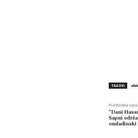
TAGOVI
slid
Prethodna vijes
“Dani Hasan
Sapni održa
omladinski 