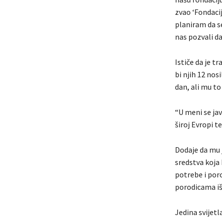
zvao ‘Fondacij
planiram da s
nas pozvali da
Ističe da je 
bi njih 12 nos
dan, ali mu to
“U meni se jav
široj Evropi t
Dodaje da mu j
sredstva koja 
potrebe i por
porodicama iš
Jedina svijetl