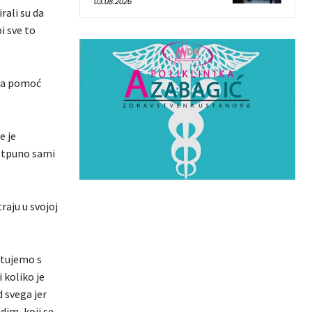
03.08.2026
rali su da
i sve to
 na pomoć
e je
otpuno sami
raju u svojoj
stujemo s
 koliko je
 svega jer
dim, koji se