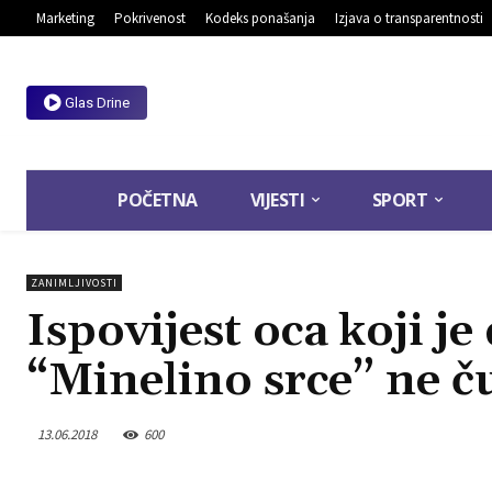
Marketing
Pokrivenost
Kodeks ponašanja
Izjava o transparentnosti
Glas Drine
POČETNA
VIJESTI
SPORT
ZANIMLJIVOSTI
Ispovijest oca koji j
“Minelino srce” ne č
13.06.2018
600