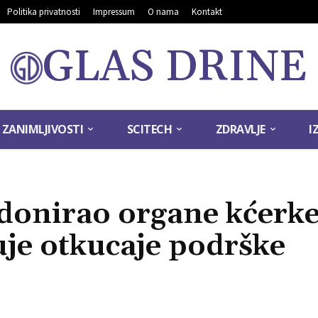
Politika privatnosti
Impressum
O nama
Kontakt
GLAS DRINE
ZANIMLJIVOSTI
SCITECH
ZDRAVLJE
I
e donirao organe kćerke
uje otkucaje podrške