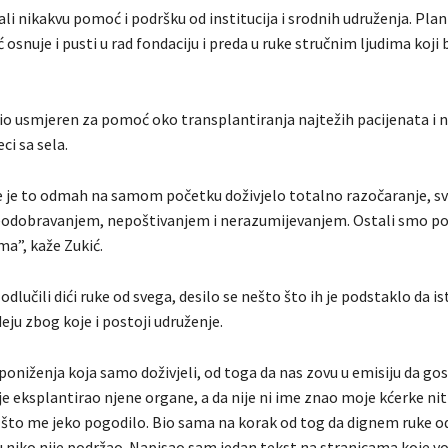
ali nikakvu pomoć i podršku od institucija i srodnih udruženja. Plani
 osnuje i pusti u rad fondaciju i preda u ruke stručnim ljudima koji b
bio usmjeren za pomoć oko transplantiranja najtežih pacijenata i
ci sa sela.
e je to odmah na samom početku doživjelo totalno razočaranje, sv
eodobravanjem, nepoštivanjem i nerazumijevanjem. Ostali smo p
ma”, kaže Zukić.
dlučili dići ruke od svega, desilo se nešto što ih je podstaklo da ist
ideju zbog koje i postoji udruženje.
poniženja koja samo doživjeli, od toga da nas zovu u emisiju da go
je eksplantirao njene organe, a da nije ni ime znao moje kćerke niti
 što me jeko pogodilo. Bio sama na korak od tog da dignem ruke od
u niko nije podržao. Napisao sam jedan tekst na stranicama koje vo