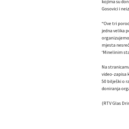
kojima su doni
Gosovici i ne
“Ove tri poro
jedna velika p
organizujemo 
mjesta nesreć
‘Minelinim sta
Na stranicama 
video-zapisa k
50 bilješki o 
doniranja org
(RTV Glas Dri