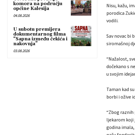
komora na području
Nisu, kažu, im
općine Kalesija
porodica Zukić
04.08.2026
vodili.
U subotu premijera
dokumentarnog filma
Sav novac bi 
“Sapna između čekića i
siromašnoj dje
nakovnja”
03.08.2026
“Nažalost, sv
dočekano s n
u svojim ideja
Taman kad su o
borbi i ožive 
“Zbog raznih 
ljekarom koji 
godina imala,
našu fondacij