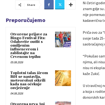
Ni četiri god
Share
znam gdje su z
nije pomenuo, 
Preporučujemo
kadaverična t
Priča ovo za “
Otvorene prijave za
Bingo Festival Fits:
svoje tada 25-
Odaberite outfit s
saobraćajnoj n
omiljenim
influencerom i
zablistajte na
“Pokušao sam s
Crvenom tepihu
njima, ali nisu
05.08.2026
nisu ni ekspla
Toplotni talas širom
kaže Zukić.
BiH se nastavlja,
meteorolozi otkrili
kada nas očekuje
U stravičnoj n
osvježenje
a koja s rodit
04.08.2026
donorskih kart
Otvorena prva Api