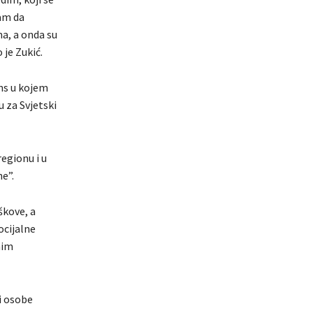
sam da
a, a onda su
 je Zukić.
ns u kojem
 za Svjetski
egionu i u
ne”.
škove, a
ocijalne
nim
 i osobe