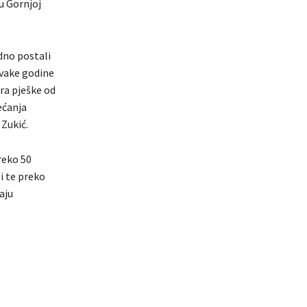
 u Gornjoj
dno postali
Svake godine
ra pješke od
ećanja
 Zukić.
reko 50
i te preko
aju