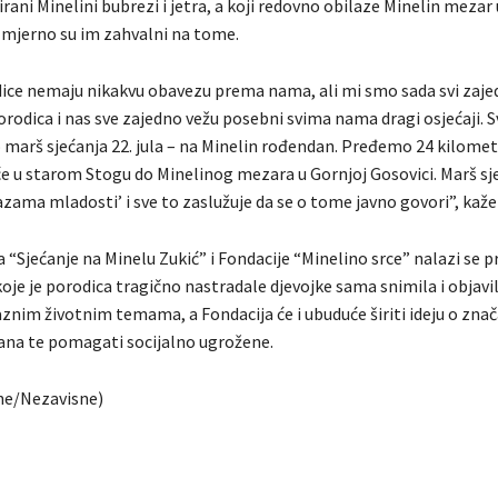
rani Minelini bubrezi i jetra, a koji redovno obilaze Minelin mezar
izmjerno su im zahvalni na tome.
dice nemaju nikakvu obavezu prema nama, ali mi smo sada svi zaje
orodica i nas sve zajedno vežu posebni svima nama dragi osjećaji. 
marš sjećanja 22. jula – na Minelin rođendan. Pređemo 24 kilomet
e u starom Stogu do Minelinog mezara u Gornjoj Gosovici. Marš sj
zama mladosti’ i sve to zaslužuje da se o tome javno govori”, kaže
“Sjećanje na Minelu Zukić” i Fondacije “Minelino srce” nalazi se p
oje je porodica tragično nastradale djevojke sama snimila i objavil
raznim životnim temama, a Fondacija će i ubuduće širiti ideju o znač
ana te pomagati socijalno ugrožene.
ne/Nezavisne)