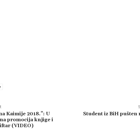
e
t
S
a Kaimije 2018.”: U
Student iz BiH pušten
na promocija knjige i
iftar (VIDEO)