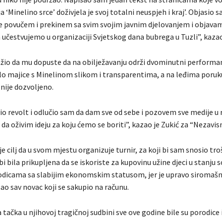
a ‘Minelino srce’ doživjela je svoj totalni neuspjeh i kraj’. Objasio 
e povučem i prekinem sa svim svojim javnim djelovanjem i objavam
 učestvujemo u organizaciji Svjetskog dana bubrega u Tuzli”, kazao
tražio da mu dopuste da na obilježavanju održi dvominutni performa
ilo majice s Minelinom slikom i transparentima, a na leđima poruku
 nije dozvoljeno.
io revolt i odlučio sam da dam sve od sebe i pozovem sve medije u r
e da oživim ideju za koju ćemo se boriti”, kazao je Zukić za “Nezavis
e cilj da u svom mjestu organizuje turnir, za koji bi sam snosio tro
bi bila prikupljena da se iskoriste za kupovinu užine djeci u stanju s
odicama sa slabijim ekonomskim statusom, jer je upravo siromaš
ao sav novac koji se sakupio na računu.
a tačka u njihovoj tragičnoj sudbini sve ove godine bile su porodice