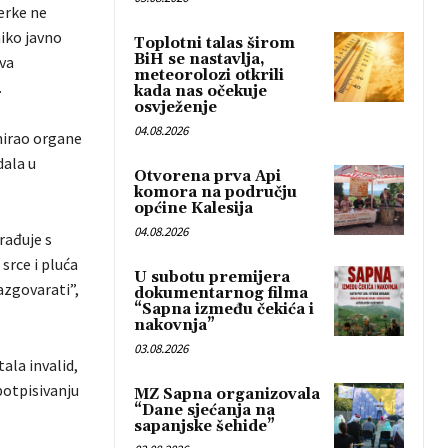
erke ne
niko javno
Toplotni talas širom
BiH se nastavlja,
rva
meteorolozi otkrili
.
kada nas očekuje
osvježenje
04.08.2026
onirao organe
dala u
Otvorena prva Api
komora na području
općine Kalesija
04.08.2026
arađuje s
 srce i pluća
U subotu premijera
azgovarati”,
dokumentarnog filma
“Sapna između čekića i
nakovnja”
03.08.2026
tala invalid,
potpisivanju
MZ Sapna organizovala
“Dane sjećanja na
sapanjske šehide”