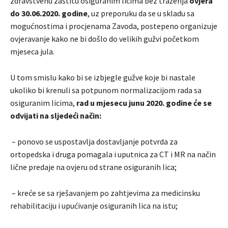
zdravstvenu zaštitu osiguranim licima bez traženja
ovjera
do 30.06.2020. godine
, uz preporuku da se u skladu sa
mogućnostima i procjenama Zavoda, postepeno organizuje
ovjeravanje kako ne bi došlo do velikih gužvi početkom
mjeseca jula.
U tom smislu kako bi se izbjegle gužve koje bi nastale
ukoliko bi krenuli sa potpunom normalizacijom rada sa
osiguranim licima,
rad u mjesecu junu 2020. godine će se
odvijati na sljedeći način:
– ponovo se uspostavlja dostavljanje potvrda za
ortopedska i druga pomagala i uputnica za CT i MR na način
lične predaje na ovjeru od strane osiguranih lica;
– kreće se sa rješavanjem po zahtjevima za medicinsku
rehabilitaciju i upućivanje osiguranih lica na istu;