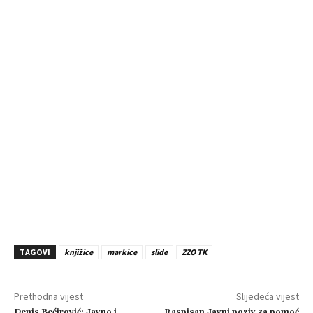
TAGOVI
knjižice
markice
slide
ZZO TK
Prethodna vijest
Slijedeća vijest
Denis Bećirović: Javno i
Raspisan Javni poziv za pomoć