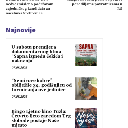
nedvosmisleno podržavam
porodiljama povratnicama u
zajedničkog kandidata za
RS
načelnika Srebrenice
Najnovije
U subotu premijera
dokumentarnog filma
“Sapna između čekića i
nakovnja”
07.08.2026
“Semirove kobre”
obilježile 34. godišnjicu od
formiranja ove jedinice
07.08.2026
Bingo Ljetno kino Tuzla:
Četvrto ljeto zaredom Trg
slobode postaje Naše
mjesto