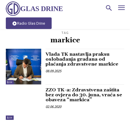
GLAS DRINE
Radio Glas Drine
TAG
markice
Vlada TK nastavlja praksu
oslobađanja građana od
plaćanja zdravstvene markice
08.09.2025
BIH
ZZO TK-a: Zdravstvena zaštita
bez ovjera do 30. juna, vraća se
obaveza “markica”
02.06.2020
BIH