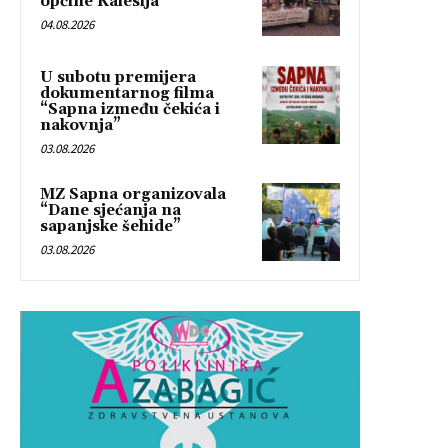
općine Kalesija
04.08.2026
U subotu premijera
dokumentarnog filma
“Sapna između čekića i
nakovnja”
03.08.2026
MZ Sapna organizovala
“Dane sjećanja na
sapanjske šehide”
03.08.2026