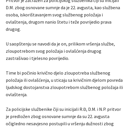
Pritvor je zatražen za policijskog službenika čiji su inicijali
D.M. zbog osnovane sumnje da je 22. avgusta, kao službena
osoba, iskorištavanjem svog službenog položaja i
ovlaštenja, drugom nanio štetu i teže povrijedio prava
drugog.
U saopštenju se navodi da je on, prilikom vršenja službe,
zloupotrebom svog položaja i ovlašćenja drugog
zastrašivao i tjelesno povrijedio.
Time bi počinio krivično djelo zloupotreba službenog
položaja ili ovlašćenja, u sticaju sa krivičnim djelom povreda
ljudskog dostojanstva zloupotrebom službenog položaja ili
ovlaštenja.
Za policijske službenike čiji su inicijali R.Đ, D.M. i N.P. pritvor
je predložen zbog osnovane sumnje da su 22. avgusta
očigledno nesavjesno postupili u vršenju dužnosti zbog