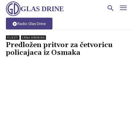
GLAS DRINE
Radio Glas Drine
VIJESTI
CRNA HRONIKA
Predložen pritvor za četvoricu
policajaca iz Osmaka