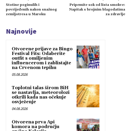
Stotine poginulih i
Pripemite sok od lista smokve:
povrijeđenih nakon snažnog
Napitak s brojnim blagodatima
zemljotresa u Maroku
za zdravlje
Najnovije
Otvorene prijave za Bingo
Festival Fits: Odaberite
outfit s omiljenim
influencerom i zablistajte
na Crvenom tepihu
05.08.2026
Toplotni talas širom BiH
se nastavlja, meteorolozi
otkrili kada nas očekuje
osvježenje
04.08.2026
Otvorena prva Api
komora na području