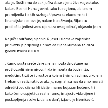
akcije. Došli smo do zaključka da se cijena žive vage stoke,
kako u Bosni i Hercegovini, tako i u regionu, u bitnom
promijenila i iz tih razloga Uprava za ekonomske i
finansijske poslove je, nakon istraživanja, Rijasetu
predložila jedinstvenu cijenu za ovu godinu“, objasnio je on.
Na jučer održanoj sjednici Rijaset Islamske zajednice
prihvatio je prijedlog Uprave da cijena kurbana za 2024.
godinu iznosi 490 KM.
„Kamo puste sreće da je cijena mogla da ostane na
prošlogodišnjem nivou, ili da je mogla da bude niža,
međutim, tržište i prostor u kojem živimo, radimo, u kojem
trebamo realizirati ovu akciju, nagnali su nas da smo morali
odrediti ovu cijenu. Mi idalje imamo bojazan hoćemo li i
kako ćemo uspjeti da realiziramo, imajući u vidu cijene i
poskupljenja stoke iz dana u dan“, izjavio je Memišević.