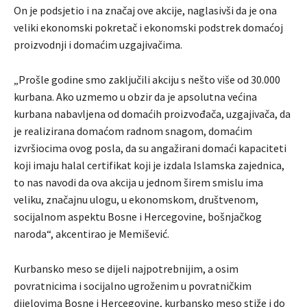
On je podsjetio i na značaj ove akcije, naglasivši da je ona
veliki ekonomski pokretač i ekonomski podstrek domaćoj
proizvodnji i domaćim uzgajivačima.
„Prošle godine smo zaključili akciju s nešto više od 30.000
kurbana. Ako uzmemo u obzir da je apsolutna većina
kurbana nabavljena od domaćih proizvođača, uzgajivača, da
je realizirana domaćom radnom snagom, domaćim
izvršiocima ovog posla, da su angažirani domaći kapaciteti
koji imaju halal certifikat koji je izdala Islamska zajednica,
to nas navodi da ova akcija u jednom širem smislu ima
veliku, značajnu ulogu, u ekonomskom, društvenom,
socijalnom aspektu Bosne i Hercegovine, bošnjačkog
naroda“, akcentirao je Memišević.
Kurbansko meso se dijeli najpotrebnijim, a osim
povratnicima i socijalno ugroženim u povratničkim
dijelovima Bosne i Hercegovine, kurbansko meso stiže i do