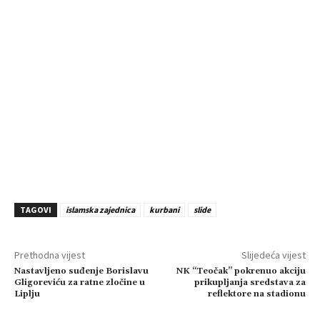
TAGOVI
islamska zajednica
kurbani
slide
Prethodna vijest
Slijedeća vijest
Nastavljeno suđenje Borislavu
NK “Teočak” pokrenuo akciju
Gligoreviću za ratne zločine u
prikupljanja sredstava za
Liplju
reflektore na stadionu