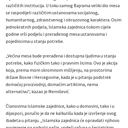
različitih institucija. U toku samog Bajrama veliki dio mesa
se raspodijeli različitim ustanovama socijalnog,
humanitarnog, zdravstvenog i obrazovnog karaktera. Osim
jednokratnih podjela, Islamska zajednica tokom cijele
godine vrši podjelu i prerađenog mesa ustanovama i
pojedincima u stanju potrebe.
„Većina mesa bude prerađena i dostupna ljudima u stanju
potrebe, kako fizičkim tako i pravnim licima. Ovo je akcija
koja, prema mom skromnom mišljenju, na prostorima
države Bosne i Hercegovine, kada je u pitanju podstrek
domaćoj proizvodnji, domaćim artiklima, nema
alternativu“, kazao je Memišević.
Članovima Islamske zajednice, kako u domovini, tako i u
dijaspori, poručio je da ne kalkulišu kada je izvršenje ovog
ibadeta u pitanju. „Islamska zajednica će opravdati njihovo
povjerenje na najbolji način, vodeći računa o šerijatskim