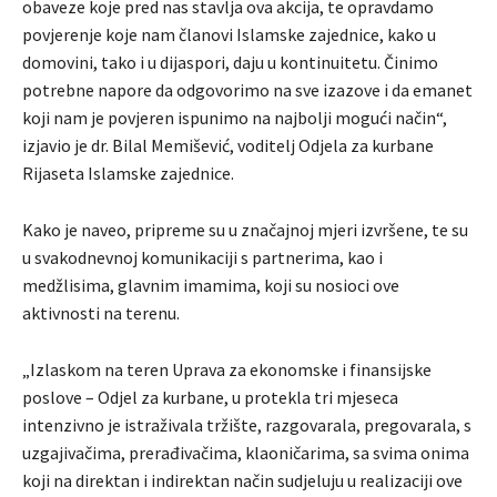
obaveze koje pred nas stavlja ova akcija, te opravdamo
povjerenje koje nam članovi Islamske zajednice, kako u
domovini, tako i u dijaspori, daju u kontinuitetu. Činimo
potrebne napore da odgovorimo na sve izazove i da emanet
koji nam je povjeren ispunimo na najbolji mogući način“,
izjavio je dr. Bilal Memišević, voditelj Odjela za kurbane
Rijaseta Islamske zajednice.
Kako je naveo, pripreme su u značajnoj mjeri izvršene, te su
u svakodnevnoj komunikaciji s partnerima, kao i
medžlisima, glavnim imamima, koji su nosioci ove
aktivnosti na terenu.
„Izlaskom na teren Uprava za ekonomske i finansijske
poslove – Odjel za kurbane, u protekla tri mjeseca
intenzivno je istraživala tržište, razgovarala, pregovarala, s
uzgajivačima, prerađivačima, klaoničarima, sa svima onima
koji na direktan i indirektan način sudjeluju u realizaciji ove