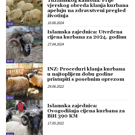
Tuzlanskog kantona: Prije
vjerskog obreda klanja kurbana
apeluju na zdravstveni pregled
životinja
10.06.2024
BIH
Islamska zajednica: Utvrđena
cijena kurbana za 2024. godinu
27.04.2024
BIH
INZ: Proceduri klanja kurbana
u najtoplijem dobu godine
pristupiti s posebnim oprezom
29.06.2022
BIH
Islamska zajednica:
Ovogodišnja cijena kurbana za
BiH 390 KM
17.05.2022
BIH