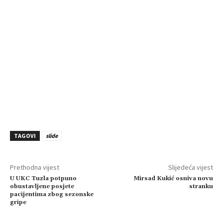
TAGOVI
slide
Prethodna vijest
Slijedeća vijest
U UKC Tuzla potpuno
Mirsad Kukić osniva novu
obustavljene posjete
stranku
pacijentima zbog sezonske
gripe