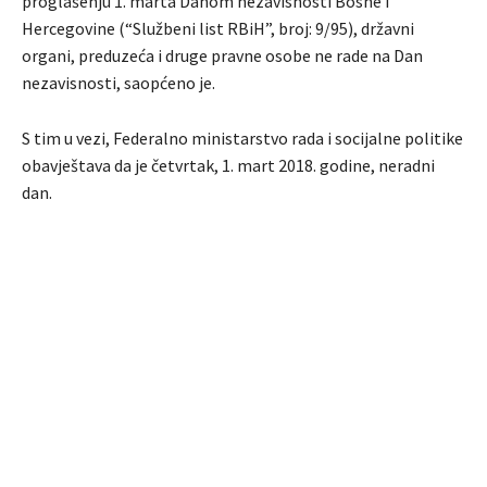
proglašenju 1. marta Danom nezavisnosti Bosne i
Hercegovine (“Službeni list RBiH”, broj: 9/95), državni
organi, preduzeća i druge pravne osobe ne rade na Dan
nezavisnosti, saopćeno je.
S tim u vezi, Federalno ministarstvo rada i socijalne politike
obavještava da je četvrtak, 1. mart 2018. godine, neradni
dan.