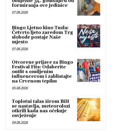
obilježile 34. godišnjicu od
formiranja ove jedinice
07.08.2026
Bingo Ljetno kino Tuzla:
Četvrto ljeto zaredom Trg
slobode postaje Naše
mjesto
07.08.2026
Otvorene prijave za Bingo
Festival Fits: Odaberite
outfit s omiljenim
influencerom i zablistajte
na Crvenom tepihu
05.08.2026
Toplotni talas širom BiH
se nastavlja, meteorolozi
otkrili kada nas očekuje
osvježenje
04.08.2026