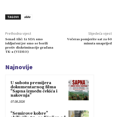
TAGOVI
slide
Prethodna vijest
Slijedeća vijest
Senad Alić: Iz SDA smo
Večeras pomjerite sat za 60
isključeni jer smo se borili
minuta unaprijed
protiv diskriminacije građana
TK-a (VIDEO)
Najnovije
U subotu premijera
dokumentarnog filma
“Sapna između čekića i
nakovnja”
07.08.2026
“Semirove kobre”