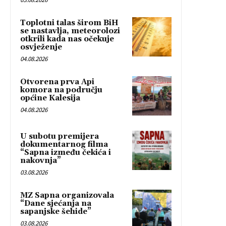
Toplotni talas širom BiH
se nastavlja, meteorolozi
otkrili kada nas očekuje
osvježenje
04.08.2026
Otvorena prva Api
komora na području
općine Kalesija
04.08.2026
U subotu premijera
dokumentarnog filma
“Sapna između čekića i
nakovnja”
03.08.2026
MZ Sapna organizovala
“Dane sjećanja na
sapanjske šehide”
03.08.2026