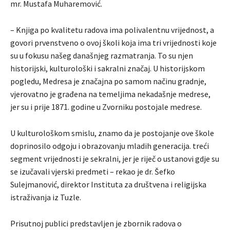
mr. Mustafa Muharemović.
– Knjiga po kvalitetu radova ima polivalentnu vrijednost, a
govori prvenstveno o ovoj školi koja ima tri vrijednosti koje
su u fokusu našeg današnjeg razmatranja. To su njen
historijski, kulturološki i sakralni značaj. U historijskom
pogledu, Medresa je značajna po samom načinu gradnje,
vjerovatno je građena na temeljima nekadašnje medrese,
jer su i prije 1871. godine u Zvorniku postojale medrese.
U kulturološkom smislu, znamo da je postojanje ove škole
doprinosilo odgoju i obrazovanju mladih generacija. treći
segment vrijednosti je sekralni, jer je riječ o ustanovi gdje su
se izučavali vjerski predmeti – rekao je dr. Šefko
Sulejmanović, direktor Instituta za društvena i religijska
istraživanja iz Tuzle.
Prisutnoj publici predstavljen je zbornik radova o