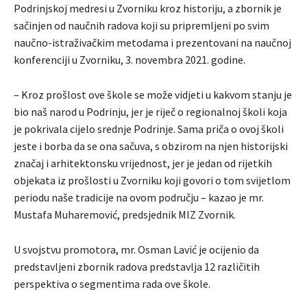
Podrinjskoj medresi u Zvorniku kroz historiju, a zbornik je
sačinjen od naučnih radova koji su pripremljeni po svim
naučno-istraživačkim metodama i prezentovani na naučnoj
konferenciji u Zvorniku, 3. novembra 2021. godine.
– Kroz prošlost ove škole se može vidjeti u kakvom stanju je
bio naš narod u Podrinju, jer je riječ o regionalnoj školi koja
je pokrivala cijelo srednje Podrinje. Sama priča o ovoj školi
jeste i borba da se ona sačuva, s obzirom na njen historijski
značaj i arhitektonsku vrijednost, jer je jedan od rijetkih
objekata iz prošlosti u Zvorniku koji govori o tom svijetlom
periodu naše tradicije na ovom području – kazao je mr.
Mustafa Muharemović, predsjednik MIZ Zvornik.
U svojstvu promotora, mr. Osman Lavić je ocijenio da
predstavljeni zbornik radova predstavlja 12 različitih
perspektiva o segmentima rada ove škole.