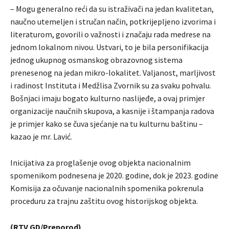
– Mogu generalno reći da su istraživači na jedan kvalitetan,
naučno utemeljen i stručan način, potkrijepljeno izvorima i
literaturom, govorili o važnosti i značaju rada medrese na
jednom lokalnom nivou. Ustvari, to je bila personifikacija
jednog ukupnog osmanskog obrazovnog sistema
prenesenog na jedan mikro-lokalitet. Valjanost, marljivost
i radinost Instituta i Medžlisa Zvornik su za svaku pohvalu.
Bošnjaci imaju bogato kulturno naslijeđe, a ovaj primjer
organizacije naučnih skupova, a kasnije i štampanja radova
je primjer kako se čuva sjećanje na tu kulturnu baštinu –
kazao je mr. Lavić.
Inicijativa za proglašenje ovog objekta nacionalnim
spomenikom podnesena je 2020. godine, dok je 2023. godine
Komisija za očuvanje nacionalnih spomenika pokrenula
proceduru za trajnu zaštitu ovog historijskog objekta.
(RTV GD/Preporod)