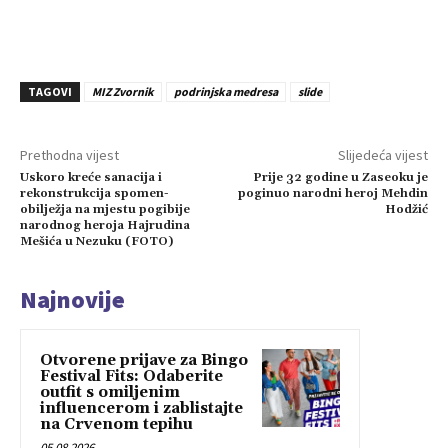
TAGOVI
MIZ Zvornik
podrinjska medresa
slide
Prethodna vijest
Slijedeća vijest
Uskoro kreće sanacija i
Prije 32 godine u Zaseoku je
rekonstrukcija spomen-
poginuo narodni heroj Mehdin
obilježja na mjestu pogibije
Hodžić
narodnog heroja Hajrudina
Mešića u Nezuku (FOTO)
Najnovije
Otvorene prijave za Bingo
Festival Fits: Odaberite
outfit s omiljenim
influencerom i zablistajte
na Crvenom tepihu
05.08.2026