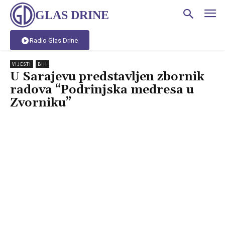
GLAS DRINE
Radio Glas Drine
VIJESTI
BIH
U Sarajevu predstavljen zbornik
radova “Podrinjska medresa u
Zvorniku”