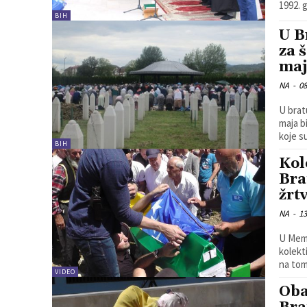
1992. 
BIH
U B
za 
maj
NA
-
08
U brat
maja b
koje s
BIH
Kol
Bra
žrt
NA
-
13
U Memo
kolekt
na tom
VIDEO
Oba