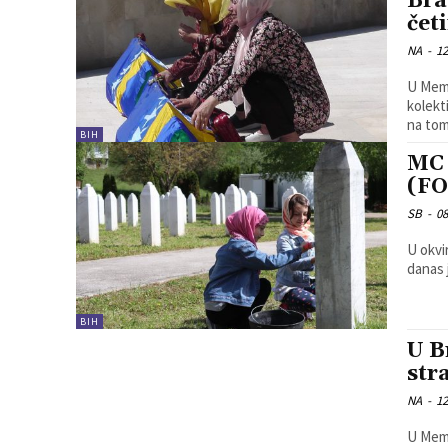
Bra
četi
NA
-
12
U Memo
kolekt
na tom
BIH
MC 
(F
SB
-
08
U okvi
danas 
BIH
U B
str
NA
-
12
U Memo