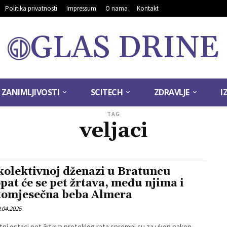
Politika privatnosti
Impressum
O nama
Kontakt
GLAS DRINE
ZANIMLJIVOSTI
SCITECH
ZDRAVLJE
I
TAG
veljaci
kolektivnoj dženazi u Bratuncu
pat će se pet žrtava, među njima i
tomjesečna beba Almera
.04.2025
ni ostaci pet žrtava proteklog rata spremni su za ukop nakon