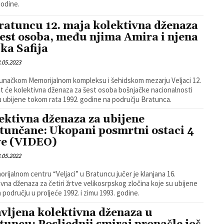
godine.
ratuncu 12. maja kolektivna dženaza
šest osoba, među njima Amira i njena
ka Safija
.05.2023
unačkom Memorijalnom kompleksu i šehidskom mezarju Veljaci 12.
it će kolektivna dženaza za šest osoba bošnjačke nacionalnosti
u ubijene tokom rata 1992. godine na području Bratunca.
ektivna dženaza za ubijene
tunčane: Ukopani posmrtni ostaci 4
ve (VIDEO)
.05.2022
rijalnom centru “Veljaci” u Bratuncu jučer je klanjana 16.
ivna dženaza za četiri žrtve velikosrpskog zločina koje su ubijene
 području u proljeće 1992. i zimu 1993. godine.
vljena kolektivna dženaza u