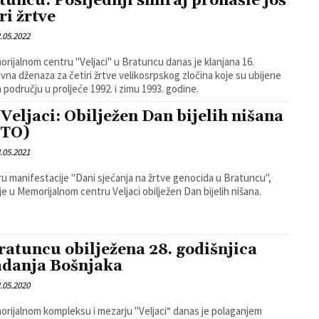
tuncu: Posljednji smiraj pronašle još
ri žrtve
.05.2022
rijalnom centru "Veljaci" u Bratuncu danas je klanjana 16.
ivna dženaza za četiri žrtve velikosrpskog zločina koje su ubijene
 području u proljeće 1992. i zimu 1993. godine.
Veljaci: Obilježen Dan bijelih nišana
OTO)
.05.2021
ru manifestacije "Dani sjećanja na žrtve genocida u Bratuncu",
je u Memorijalnom centru Veljaci obilježen Dan bijelih nišana.
ratuncu obilježena 28. godišnjica
adanja Bošnjaka
.05.2020
rijalnom kompleksu i mezarju "Veljaci“ danas je polaganjem