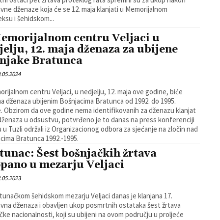
ivne dženaze koja će se 12. maja klanjati u Memorijalnom
ksu i šehidskom...
emorijalnom centru Veljaci u
jelju, 12. maja dženaza za ubijene
njake Bratunca
.05.2024
rijalnom centru Veljaci, u nedjelju, 12. maja ove godine, biće
na dženaza ubijenim Bošnjacima Bratunca od 1992. do 1995.
. Obzirom da ove godine nema identifikovanih za dženazu klanjat
dženaza u odsustvu, potvrđeno je to danas na press konferenciji
u u Tuzli održali iz Organizacionog odbora za sjećanje na zločin nad
cima Bratunca 1992.-1995.
tunac: Šest bošnjačkih žrtava
pano u mezarju Veljaci
.05.2023
tunačkom šehidskom mezarju Veljaci danas je klanjana 17.
ivna dženaza i obavljen ukop posmrtnih ostataka šest žrtava
čke nacionalnosti, koji su ubijeni na ovom području u proljeće