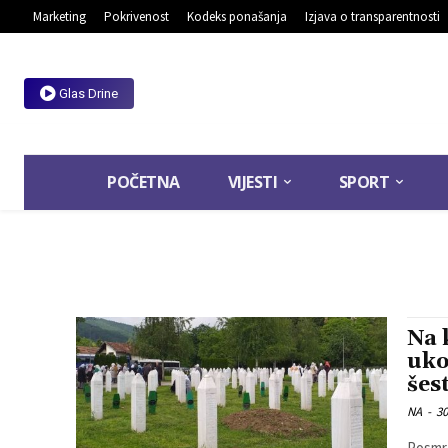
Marketing
Pokrivenost
Kodeks ponašanja
Izjava o transparentnosti
Glas Drine
POČETNA
VIJESTI
SPORT
Na 
uko
šes
NA
-
30
Posmrt