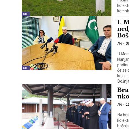
kolekt
komple
BIH
U M
ned
Boš
NA
-
09
U Memo
klanja
godine
BIH
će se 
koju s
Bošnja
Bra
uko
NA
-
12
Na bra
kolekt
bošnja