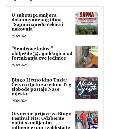
U subotu premijera
dokumentarnog filma
“Sapna između čekića i
nakovnja”
07.08.2026
“Semirove kobre”
obilježile 34. godišnjicu od
formiranja ove jedinice
07.08.2026
Bingo Ljetno kino Tuzla:
Četvrto ljeto zaredom Trg
slobode postaje Naše
mjesto
07.08.2026
Otvorene prijave za Bingo
Festival Fits: Odaberite
outfit s omiljenim
influencerom i zablistajte