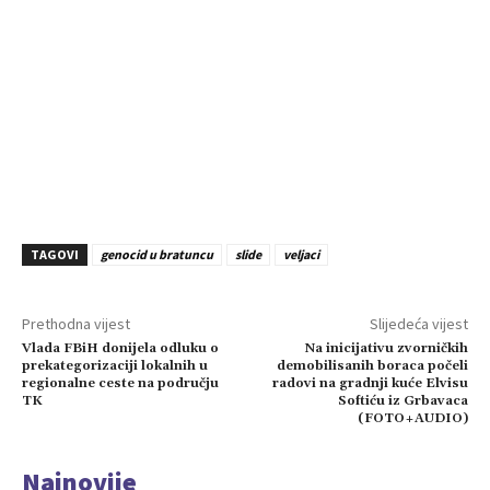
TAGOVI
genocid u bratuncu
slide
veljaci
Prethodna vijest
Slijedeća vijest
Vlada FBiH donijela odluku o
Na inicijativu zvorničkih
prekategorizaciji lokalnih u
demobilisanih boraca počeli
regionalne ceste na području
radovi na gradnji kuće Elvisu
TK
Softiću iz Grbavaca
(FOTO+AUDIO)
Najnovije