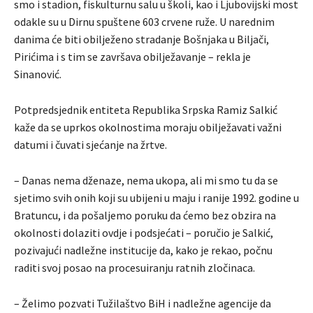
smo i stadion, fiskulturnu salu u školi, kao i Ljubovijski most
odakle su u Dirnu spuštene 603 crvene ruže. U narednim
danima će biti obilježeno stradanje Bošnjaka u Biljači,
Pirićima i s tim se završava obilježavanje – rekla je
Sinanović.
Potpredsjednik entiteta Republika Srpska Ramiz Salkić
kaže da se uprkos okolnostima moraju obilježavati važni
datumi i čuvati sjećanje na žrtve.
– Danas nema dženaze, nema ukopa, ali mi smo tu da se
sjetimo svih onih koji su ubijeni u maju i ranije 1992. godine u
Bratuncu, i da pošaljemo poruku da ćemo bez obzira na
okolnosti dolaziti ovdje i podsjećati – poručio je Salkić,
pozivajući nadležne institucije da, kako je rekao, počnu
raditi svoj posao na procesuiranju ratnih zločinaca.
– Želimo pozvati Tužilaštvo BiH i nadležne agencije da