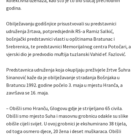
kolektivna dženaza, kao što je to bio slučaj prethodnih
godina.
Obilježavanju godišnjice prisustvovali su predstavnici
udruženja žrtava, potpredsjednik RS-a Ramiz Salkić,
bošnjački predstavnici vlasti u opštinama Bratunac i
Srebrenica, te predstavnici Memorijalnog centra Potočari, a
vjerski dio je predvodio muftija tuzlanski Vahid ef. Fazlović.
Predstavnica udruženja koja okupljaju preživjele žrtve Šuhra
Sinanović kaže da je obilježavanje stradanja Bošnjaka u
Bratuncu 1992. godine počelo 3. maja u mjestu Hranča, a
završava se 16. maja.
– Obišli smo Hranču, Glogovu gdje je strijeljano 65 civila.
Obišli smo mjesto Suha i masovnu grobnicu odakle su slike
obišle cijeli svijet. U ovoj grobnici je ekshumirano 38 tijela,
od toga osmero djece, 20 žena i deset muškaraca. Obišli