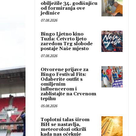
obilježile 34. godišnjicu
od formiranja ove
jedinice
07.08.2026
Bingo Ljetno kino
Tuzla: Četvrto ljeto
zaredom Trg slobode
postaje Naše mjesto
07.08.2026
Otvorene prijave za
Bingo Festival Fits:
Odaberite outfit s
omiljenim
influencerom i
zablistajte na Crvenom
tepihu
05.08.2026
Toplotni talas širom
BiH se nastavlja,
meteorolozi otkrili
kada nas očekuje