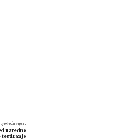
lijedeća vijest
Od naredne
 testiranje