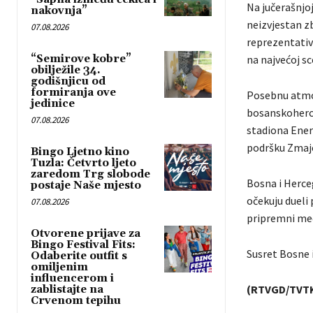
Na jučerašnjoj
nakovnja”
neizvjestan 
07.08.2026
reprezentativ
“Semirove kobre”
na najvećoj sc
obilježile 34.
godišnjicu od
formiranja ove
Posebnu atmosf
jedinice
bosanskoherce
07.08.2026
stadiona Energ
podršku Zmaj
Bingo Ljetno kino
Tuzla: Četvrto ljeto
zaredom Trg slobode
Bosna i Herce
postaje Naše mjesto
očekuju dueli 
07.08.2026
pripremni meč 
Otvorene prijave za
Bingo Festival Fits:
Susret Bosne 
Odaberite outfit s
omiljenim
influencerom i
(RTVGD/TVT
zablistajte na
Crvenom tepihu