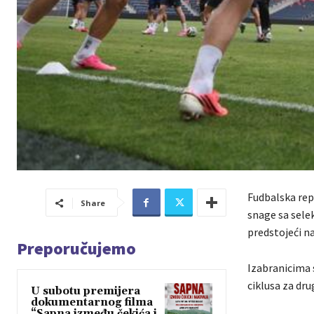
Fudbalska rep
Share
snage sa sele
predstojeći n
Preporučujemo
Izabranicima 
ciklusa za dru
U subotu premijera
dokumentarnog filma
“Sapna između čekića i