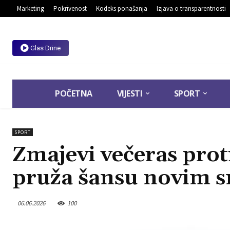
Marketing
Pokrivenost
Kodeks ponašanja
Izjava o transparentnosti
Glas Drine
POČETNA
VIJESTI
SPORT
SPORT
Zmajevi večeras pro
pruža šansu novim 
06.06.2026
100