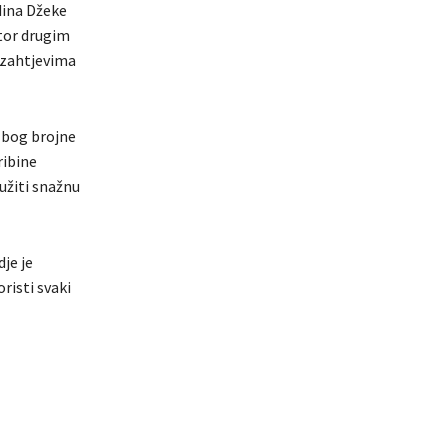
dina Džeke
tor drugim
 zahtjevima
 zbog brojne
ribine
užiti snažnu
je je
risti svaki