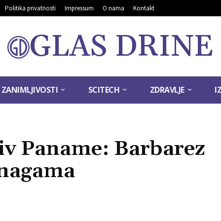
Politika privatnosti
Impressum
O nama
Kontakt
GLAS DRINE
ZANIMLJIVOSTI
SCITECH
ZDRAVLJE
I
tiv Paname: Barbarez
snagama