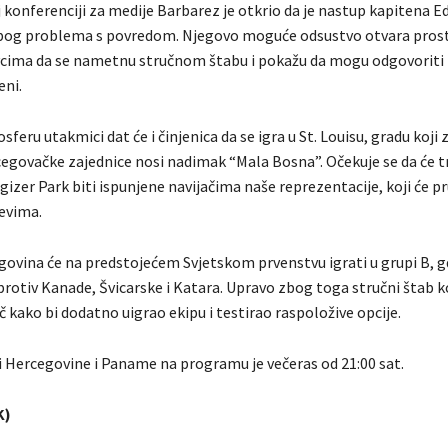
 konferenciji za medije Barbarez je otkrio da je nastup kapitena E
zbog problema s povredom. Njegovo moguće odsustvo otvara pros
cima da se nametnu stručnom štabu i pokažu da mogu odgovoriti
eni.
eru utakmici dat će i činjenica da se igra u St. Louisu, gradu koji
govačke zajednice nosi nadimak “Mala Bosna”. Očekuje se da će t
izer Park biti ispunjene navijačima naše reprezentacije, koji će pr
evima.
govina će na predstojećem Svjetskom prvenstvu igrati u grupi B, gd
protiv Kanade, Švicarske i Katara. Upravo zbog toga stručni štab ko
kako bi dodatno uigrao ekipu i testirao raspoložive opcije.
i Hercegovine i Paname na programu je večeras od 21:00 sat.
K)