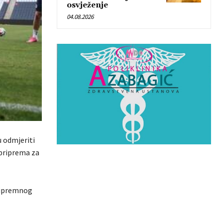
osvježenje
04.08.2026
 odmjeriti
 priprema za
pripremnog