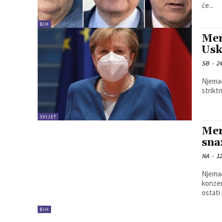
će...
BIH
Mer
Usk
SB
-
24
Njemač
strikt
SVIJET
Mer
sna
NA
-
12
Njemač
konzer
ostati
BIH