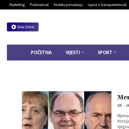
Marketing
Pokrivenost
Kodeks ponašanja
Izjava o transparentnosti
Glas Drine
POČETNA
VIJESTI
SPORT
Mer
SB
-
18
Njemač
Kristi
njegovim