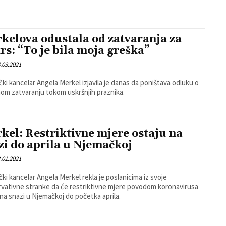
kelova odustala od zatvaranja za
rs: “To je bila moja greška”
.03.2021
ki kancelar Angela Merkel izjavila je danas da poništava odluku o
nom zatvaranju tokom uskršnjih praznika.
kel: Restriktivne mjere ostaju na
zi do aprila u Njemačkoj
.01.2021
ki kancelar Angela Merkel rekla je poslanicima iz svoje
vativne stranke da će restriktivne mjere povodom koronavirusa
 na snazi u Njemačkoj do početka aprila.