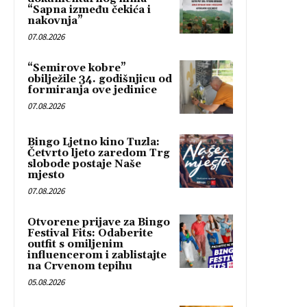
“Sapna između čekića i
nakovnja”
07.08.2026
“Semirove kobre”
obilježile 34. godišnjicu od
formiranja ove jedinice
07.08.2026
Bingo Ljetno kino Tuzla:
Četvrto ljeto zaredom Trg
slobode postaje Naše
mjesto
07.08.2026
Otvorene prijave za Bingo
Festival Fits: Odaberite
outfit s omiljenim
influencerom i zablistajte
na Crvenom tepihu
05.08.2026