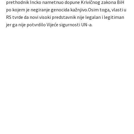
prethodnik Incko nametnuo dopune Krivičnog zakona BiH
po kojem je negiranje genocida kažnjivo.Osim toga, vlasti u
RS tvrde da novi visoki predstavnik nije legalan i legitiman
jer ga nije potvrdilo Vijeće sigurnosti UN-a.