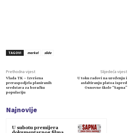
TAGOVI
merkel
slide
Prethodna vijest
Slijedeća vijest
Vlada TK – Izvršena
U toku radovi na uređenju i
preraspodjela planiranih
asfaltiranju platoa ispred
sredstava za boračku
Osnovne škole “Sapna”
populaciju
Najnovije
U subotu premijera
dokumentarnog filma