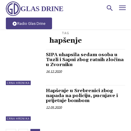
GLAS DRINE
Radio Glas Drine
TAG
hapšenje
SIPA uhapsila sedam osoba u
Tuzli i Sapni zbog ratnih zločina
u Zvorniku
16.12.2020
CRNA HRONIKA
Hapšenje u Srebrenici zbog
napada na policiju, pucnjave i
prijetnje bombom
12.05.2020
CRNA HRONIKA