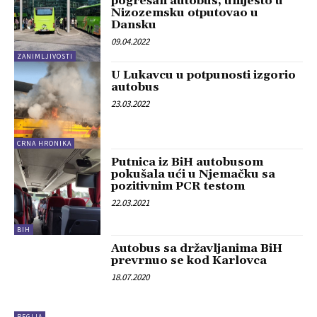
pogrešan autobus, umjesto u
Nizozemsku otputovao u
Dansku
09.04.2022
ZANIMLJIVOSTI
U Lukavcu u potpunosti izgorio
autobus
23.03.2022
CRNA HRONIKA
Putnica iz BiH autobusom
pokušala ući u Njemačku sa
pozitivnim PCR testom
22.03.2021
BIH
Autobus sa državljanima BiH
prevrnuo se kod Karlovca
18.07.2020
REGIJA