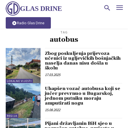
GLAS DRINE
Radio Glas Drine
TAG
autobus
Zbog poskuljenja prijevoza
učenici iz ugljevičkih bošnjačkih
naselja danas nisu došla u
školu
17.03.2025
LOKALNE VIJESTI
Uhapšen vozač autobusa koji se
jučer prevrnuo u Bugarskoj,
jednom putniku moraju
amputirati nogu
15.08.2022
REGIJA
Pijani državljanin BiH sjeo u