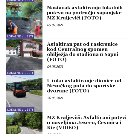
Nastavak asfaltiranja lokalnih
puteva na području sapanjske
MZ Kraljevići (FOTO)
05.07.2021
LOKALNE VIJESTI
Asfaltiran put od raskrsnice
kod Centralnog spomen
obilježja do stadiona u Sapni
(FOTO)
04.06.2021
LOKALNE VIJESTI
U toku asfaltiranje dionice od
Nezučkog puta do sportske
dvorane (FOTO)
26.05.2021
LOKALNE VIJESTI
MZ Kraljevići: Asfaltirani putevi
u naseljima Jezero, Česmica i
Kic (VIDEO)