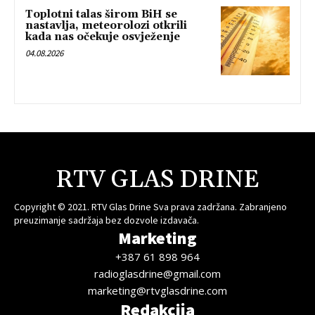
Toplotni talas širom BiH se
nastavlja, meteorolozi otkrili
kada nas očekuje osvježenje
04.08.2026
RTV GLAS DRINE
Copyright © 2021. RTV Glas Drine Sva prava zadržana. Zabranjeno
preuzimanje sadržaja bez dozvole izdavača.
Marketing
+387 61 898 964
radioglasdrine@gmail.com
marketing@rtvglasdrine.com
Redakcija