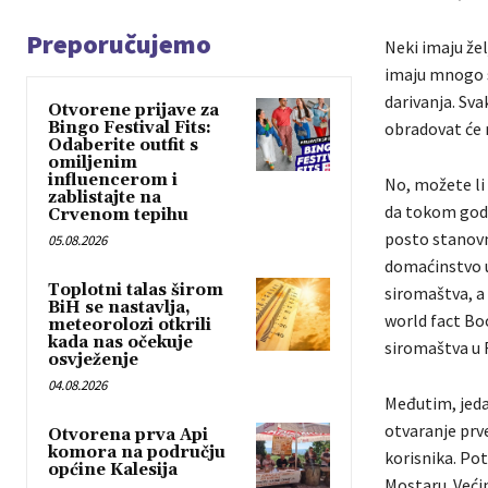
Preporučujemo
Neki imaju žel
imaju mnogo sk
darivanja. Sva
Otvorene prijave za
Bingo Festival Fits:
obradovat će
Odaberite outfit s
omiljenim
influencerom i
No, možete li 
zablistajte na
da tokom godi
Crvenom tepihu
posto stanovn
05.08.2026
domaćinstvo u
Toplotni talas širom
siromaštva, a
BiH se nastavlja,
world fact Boo
meteorolozi otkrili
kada nas očekuje
siromaštva u 
osvježenje
04.08.2026
Međutim, jedan
otvaranje prve
Otvorena prva Api
komora na području
korisnika. Pot
općine Kalesija
Mostaru. Veći