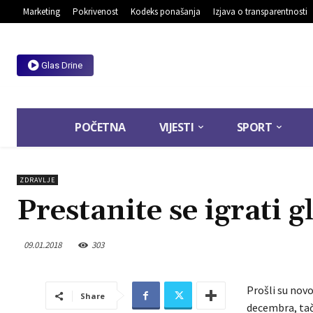
Marketing
Pokrivenost
Kodeks ponašanja
Izjava o transparentnosti
Glas Drine
POČETNA
VIJESTI
SPORT
ZDRAVLJE
Prestanite se igrati g
09.01.2018
303
Prošli su novo
Share
decembra, tačn