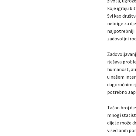
života, ugrož
koje igraju bi
Svi kao društ
nebrige za dje
najpotrebniji
zadovoljni rod
Zadovoljavanj
rješava probl
humanost, ali
u našem inter
dugoročnim rj
potrebno zapos
Tačan broj dje
mnogi statisti
dijete može do
višečlanih po