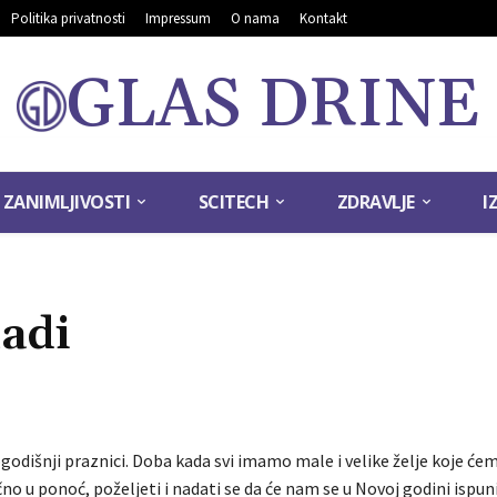
Politika privatnosti
Impressum
O nama
Kontakt
GLAS DRINE
ZANIMLJIVOSTI
SCITECH
ZDRAVLJE
I
ladi
godišnji praznici. Doba kada svi imamo male i velike želje koje ćem
o u ponoć, poželjeti i nadati se da će nam se u Novoj godini ispuni