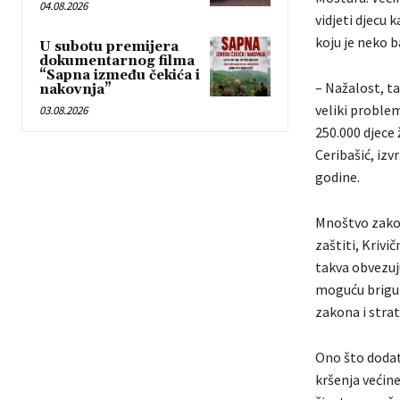
04.08.2026
vidjeti djecu 
koju je neko b
U subotu premijera
dokumentarnog filma
“Sapna između čekića i
– Nažalost, t
nakovnja”
veliki proble
03.08.2026
250.000 djece 
Ceribašić, izv
godine.
Mnoštvo zakona
zaštiti, Krivi
takva obvezuj
moguću brigu 
zakona i stra
Ono što dodat
kršenja većin