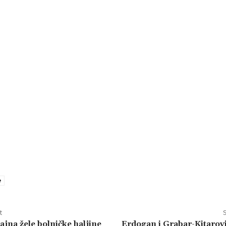
e
t
S
ajna žele bolničke haljine
Erdogan i Grabar-Kitarov