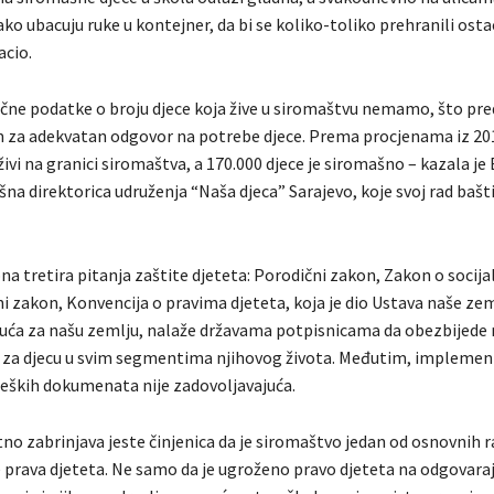
kako ubacuju ruke u kontejner, da bi se koliko-toliko prehranili os
acio.
ačne podatke o broju djece koja žive u siromaštvu nemamo, što pre
m za adekvatan odgovor na potrebe djece. Prema procjenama iz 201
živi na granici siromaštva, a 170.000 djece je siromašno – kazala je
ršna direktorica udruženja “Naša djeca” Sarajevo, koje svoj rad bašti
 tretira pitanja zaštite djeteta: Porodični zakon, Zakon o socijaln
čni zakon, Konvencija o pravima djeteta, koja je dio Ustava naše zem
uća za našu zemlju, nalaže državama potpisnicama da obezbijede 
za djecu u svim segmentima njihovog života. Međutim, implemen
teških dokumenata nije zadovoljavajuća.
no zabrinjava jeste činjenica da je siromaštvo jedan od osnovnih 
e prava djeteta. Ne samo da je ugroženo pravo djeteta na odgovara