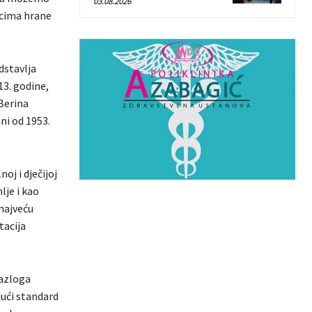
03.08.2026
tacima hrane
dstavlja
3. godine,
 Berina
ni od 1953.
oj i dječijoj
lje i kao
najveću
tacija
razloga
jući standard