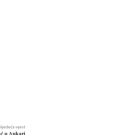
lijedeća vijest
ić u Ankari