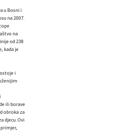
a u Bosni i
osu na 2007.
stope
maštvo na
nije od 238
, kada je
ostoje i
roženijim
i
de ili borave
ed obroka za
a djecu. Ovi
aprimjer,