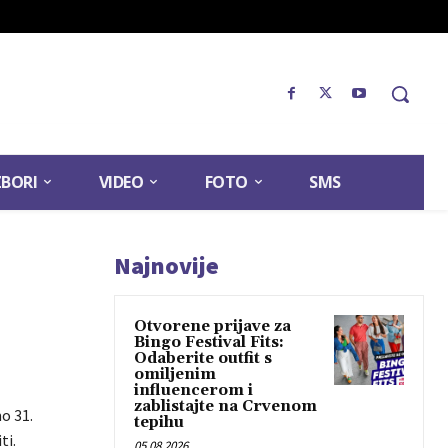
ZBORI
VIDEO
FOTO
SMS
Najnovije
Otvorene prijave za
Bingo Festival Fits:
Odaberite outfit s
omiljenim
influencerom i
zablistajte na Crvenom
o 31.
tepihu
ti.
05.08.2026