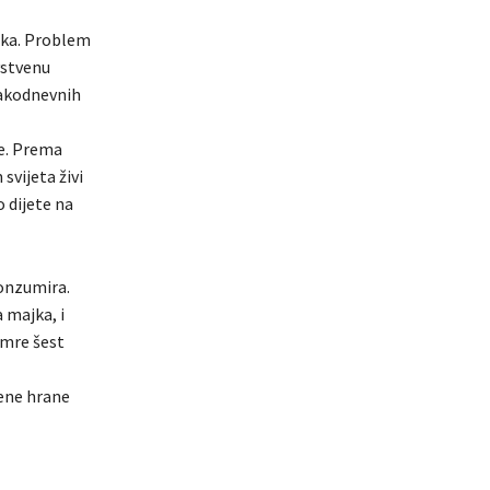
jaka. Problem
vstvenu
vakodnevnih
je. Prema
svijeta živi
o dijete na
konzumira.
 majka, i
umre šest
čene hrane