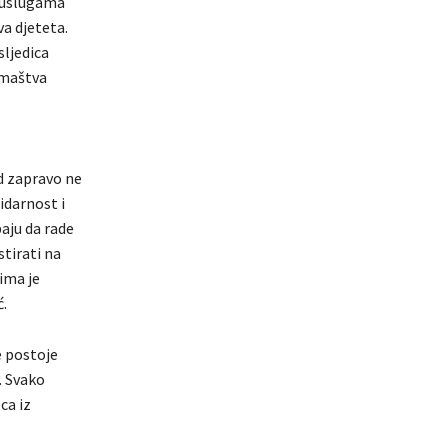
m uslugama
va djeteta.
ljedica
romaštva
d zapravo ne
idarnost i
aju da rade
tirati na
ima je
ć.
e postoje
. Svako
ca iz