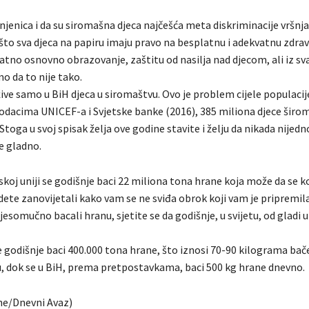
injenica i da su siromašna djeca najčešća meta diskriminacije vršn
 što sva djeca na papiru imaju pravo na besplatnu i adekvatnu zdra
latno osnovno obrazovanje, zaštitu od nasilja nad djecom, ali iz s
o da to nije tako.
ive samo u BiH djeca u siromaštvu. Ovo je problem cijele populaci
dacima UNICEF-a i Svjetske banke (2016), 385 miliona djece širom 
Stoga u svoj spisak želja ove godine stavite i želju da nikada nijedn
e gladno.
koj uniji se godišnje baci 22 miliona tona hrane koja može da se 
ete zanovijetali kako vam se ne sviđa obrok koji vam je pripremila
esomučno bacali hranu, sjetite se da godišnje, u svijetu, od gladi 
e godišnje baci 400.000 tona hrane, što iznosi 70-90 kilograma ba
, dok se u BiH, prema pretpostavkama, baci 500 kg hrane dnevno.
ne/Dnevni Avaz)