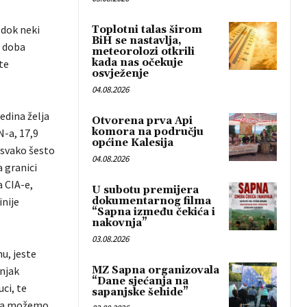
 dok neki
Toplotni talas širom
BiH se nastavlja,
i doba
meteorolozi otkrili
kada nas očekuje
te
osvježenje
04.08.2026
jedina želja
Otvorena prva Api
komora na području
-a, 17,9
općine Kalesija
 svako šesto
04.08.2026
 granici
 CIA-e,
U subotu premijera
inije
dokumentarnog filma
“Sapna između čekića i
nakovnja”
03.08.2026
u, jeste
injak
MZ Sapna organizovala
“Dane sjećanja na
ci, te
sapanjske šehide”
ama možemo