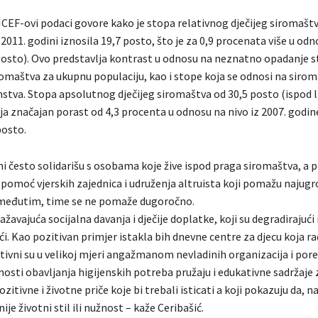
CEF-ovi podaci govore kako je stopa relativnog dječijeg siromaštv
2011. godini iznosila 19,7 posto, što je za 0,9 procenata više u odn
posto). Ovo predstavlja kontrast u odnosu na neznatno opadanje 
romaštva za ukupnu populaciju, kao i stope koja se odnosi na siro
stva. Stopa apsolutnog dječijeg siromaštva od 30,5 posto (ispod li
a značajan porast od 4,3 procenta u odnosu na nivo iz 2007. godine
posto.
i često solidarišu s osobama koje žive ispod praga siromaštva, a p
 pomoć vjerskih zajednica i udruženja altruista koji pomažu najug
međutim, time se ne pomaže dugoročno.
žavajuća socijalna davanja i dječije doplatke, koji su degradirajući 
ći. Kao pozitivan primjer istakla bih dnevne centre za djecu koja ra
ativni su u velikoj mjeri angažmanom nevladinih organizacija i por
osti obavljanja higijenskih potreba pružaju i edukativne sadržaje z
ozitivne i životne priče koje bi trebali isticati a koji pokazuju da, n
ije životni stil ili nužnost – kaže Ceribašić.