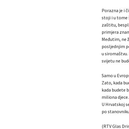
Porazna je i č
stoji i u tome
zaštitu, besp
primjera znam
Međutim, ne ž
posljednjim po
u siromaštvu. 
svijetu ne bud
Samo u Evrops
Zato, kada bud
kada budete bj
miliona djece.
U Hrvatskoj s
po stanovniku
(RTV Glas Dri