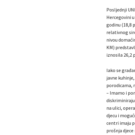
Posljednji UNI
Hercegovini u 
godinu (18,8 
relativnog si
nivou domaćin
KM) predstavlj
iznosila 26,2 
Iako se građan
javne kuhinje,
porodicama, 
– Imamo i pora
diskriminiraju
na ulici, oper
djecu i mogućn
centri imaju p
prošnja djece n