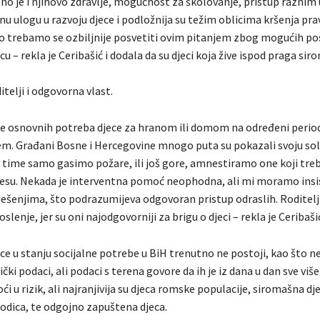
eno je i njihovo zdravlje, mogućnost za školovanje, pristup razni
tnu ulogu u razvoju djece i podložnija su težim oblicima kršenja pra
vo trebamo se ozbiljnije posvetiti ovim pitanjem zbog mogućih pos
cu – rekla je Ceribašić i dodala da su djeci koja žive ispod praga si
itelji i odgovorna vlast.
e osnovnih potreba djece za hranom ili domom na određeni perio
em. Građani Bosne i Hercegovine mnogo puta su pokazali svoju sol
 time samo gasimo požare, ili još gore, amnestiramo one koji treb
esu. Nekada je interventna pomoć neophodna, ali mi moramo insis
ešenjima, što podrazumijeva odgovoran pristup odraslih. Roditelj
lenje, jer su oni najodgovorniji za brigu o djeci – rekla je Ceribaši
ce u stanju socijalne potrebe u BiH trenutno ne postoji, kao što n
čki podaci, ali podaci s terena govore da ih je iz dana u dan sve više
ći u rizik, ali najranjivija su djeca romske populacije, siromašna dje
rodica, te odgojno zapuštena djeca.