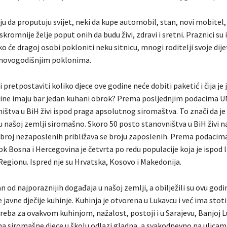
ju da proputuju svijet, neki da kupe automobil, stan, novi mobitel,
romnije želje poput onih da budu živi, zdravi i sretni. Praznici su 
ko će dragoj osobi pokloniti neku sitnicu, mnogi roditelji svoje dije
 novogodišnjim poklonima.
i pretpostaviti koliko djece ove godine neće dobiti paketić i čija je 
ne imaju bar jedan kuhani obrok? Prema posljednjim podacima UN
ištva u BiH živi ispod praga apsolutnog siromaštva. To znači da je
 našoj zemlji siromašno. Skoro 50 posto stanovništva u BiH živi na
 broj nezaposlenih približava se broju zaposlenih. Prema podacima
k Bosna i Hercegovina je četvrta po redu populacije koja je ispod l
Regionu. Ispred nje su Hrvatska, Kosovo i Makedonija.
 od najporaznijih događaja u našoj zemlji, a obilježili su ovu godin
 javne dječije kuhinje. Kuhinja je otvorena u Lukavcu i već ima stot
reba za ovakvom kuhinjom, nažalost, postoji i u Sarajevu, Banjoj Lu
na siromašne djece u školu odlazi gladna, a svakodnevno na ulic