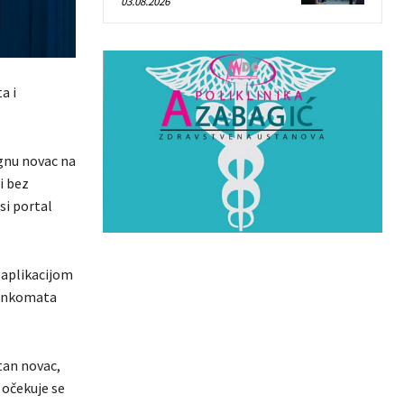
03.08.2026
a i
ignu novac na
i bez
si portal
 aplikacijom
 bankomata
atan novac,
c očekuje se