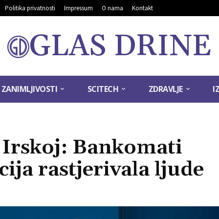
Politika privatnosti
Impressum
O nama
Kontakt
GLAS DRINE
ZANIMLJIVOSTI
SCITECH
ZDRAVLJE
I
 Irskoj: Bankomati
cija rastjerivala ljude