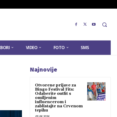
ZBORI
VIDEO
FOTO
SMS
Najnovije
Otvorene prijave za
Bingo Festival Fits:
Odaberite outfit s
omiljenim
influencerom i
zablistajte na Crvenom
tepihu
05.08.2026