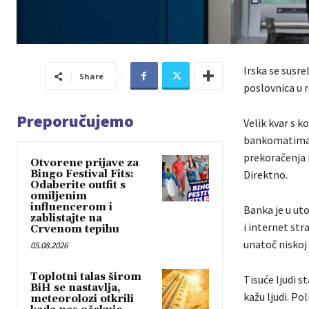
Irska se susr
Share
poslovnica u r
Preporučujemo
Velik kvar s 
bankomatima. 
prekoračenja k
Otvorene prijave za
Bingo Festival Fits:
Direktno.
Odaberite outfit s
omiljenim
influencerom i
Banka je u ut
zablistajte na
i internet str
Crvenom tepihu
unatoč niskoj
05.08.2026
Toplotni talas širom
Tisuće ljudi s
BiH se nastavlja,
kažu ljudi. Pol
meteorolozi otkrili