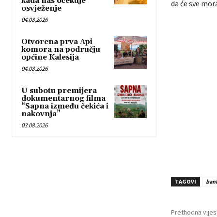
kada nas očekuje
da će sve morat
osvježenje
04.08.2026
Otvorena prva Api
komora na području
općine Kalesija
04.08.2026
U subotu premijera
dokumentarnog filma
“Sapna između čekića i
nakovnja”
03.08.2026
TAGOVI
ban
Prethodna vijes