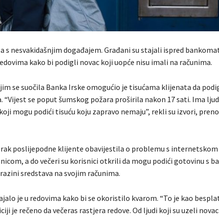
ela s nesvakidašnjim događajem. Građani su stajali ispred bankomat
edovima kako bi podigli novac koji uopće nisu imali na računima.
kojim se suočila Banka Irske omogućio je tisućama klijenata da pod
“Vijest se poput šumskog požara proširila nakon 17 sati. Ima ljud
oji mogu podići tisuću koju zapravo nemaju”, rekli su izvori, preno
orak poslijepodne klijente obavijestila o problemu s internetskom
anicom, a do večeri su korisnici otkrili da mogu podići gotovinu s
 razini sredstava na svojim računima.
tajalo je u redovima kako bi se okoristilo kvarom. “To je kao bespl
iciji je rečeno da večeras rastjera redove. Od ljudi koji su uzeli nova