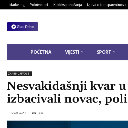
Marketing
Pokrivenost
Kodeks ponašanja
Izjava o transparentnosti
Glas Drine
POČETNA
VIJESTI
SPORT
ZANIMLJIVOSTI
Nesvakidašnji kvar u
izbacivali novac, poli
17.08.2023
368