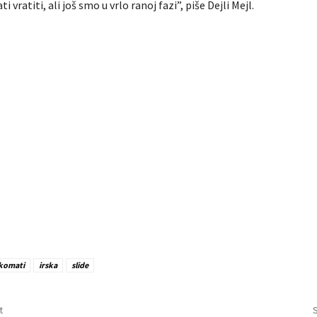
i vratiti, ali još smo u vrlo ranoj fazi”, piše Dejli Mejl.
komati
irska
slide
t
S