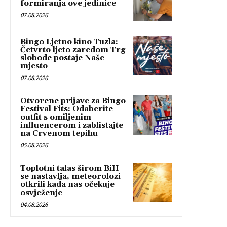
formiranja ove jedinice
07.08.2026
Bingo Ljetno kino Tuzla:
Četvrto ljeto zaredom Trg
slobode postaje Naše
mjesto
07.08.2026
Otvorene prijave za Bingo
Festival Fits: Odaberite
outfit s omiljenim
influencerom i zablistajte
na Crvenom tepihu
05.08.2026
Toplotni talas širom BiH
se nastavlja, meteorolozi
otkrili kada nas očekuje
osvježenje
04.08.2026