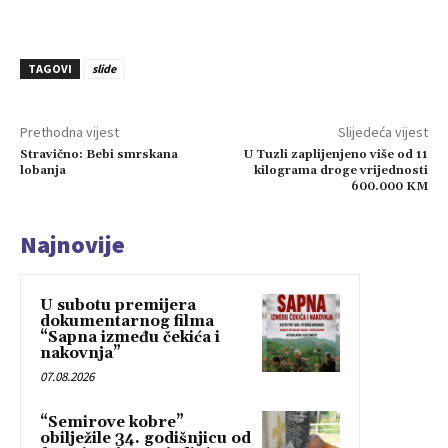
TAGOVI
slide
Prethodna vijest
Slijedeća vijest
Stravično: Bebi smrskana
U Tuzli zaplijenjeno više od 11
lobanja
kilograma droge vrijednosti
600.000 KM
Najnovije
U subotu premijera
dokumentarnog filma
“Sapna između čekića i
nakovnja”
07.08.2026
“Semirove kobre”
obilježile 34. godišnjicu od