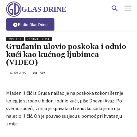
GLAS DRINE
Radio Glas Drine
TVVIJESTI
ZANIMLJIVOSTI
Gruđanin ulovio poskoka i odnio
kući kao kućnog ljubimca
(VIDEO)
18.09.2019
749
Mladen Iličić iz Gruda naišao je na poskoka tokom šetnje
kojeg je strpao u bidon i odnio kući, piše Dnevni Avaz. Po
svemu sudeći, zmija je spavala u trenutku kada je na nju
naletio Iličić. On je pozvao susjedu u pomoć pri hvatanju
zmije.