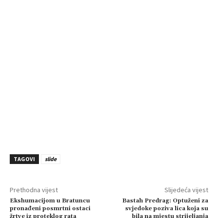
TAGOVI
slide
Prethodna vijest
Slijedeća vijest
Ekshumacijom u Bratuncu
Bastah Predrag: Optuženi za
pronađeni posmrtni ostaci
svjedoke poziva lica koja su
žrtve iz proteklog rata
bila na mjestu strijeljanja