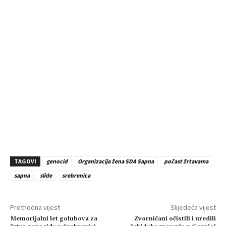
TAGOVI
genocid
Organizacija žena SDA Sapna
počast žrtavama
sapna
slide
srebrenica
Prethodna vijest
Slijedeća vijest
Memorijalni let golubova za
Zvorničani očistili i uredili