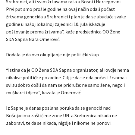
Srebrenici, ali i svim žrtavama rata u Bosni i Hercegovini.
Prvi put smo prošle godine na ovaj način odali počast
žrtvama genocida u Srebrenici i plan je da se ubuduće svake
godine u našoj lokalnoj zajednici 10. jula iskazuje
poštovanje prema žrtvama”, kaže predsjednica OO Žene
SDA Sapna Nafa Omerović.
Dodala je da ovo okupljanje nije politički skup.
“Istina da je OO Žena SDA Sapna organizator, ali ovdje nema
nikakve političke pozadine. Cilj je da se oda počast žrvama i
svi su dobro došli da nam se pridruže: ne samo žene, nego i
muškarci i djeca”, kazala je Omerović.
Iz Sapne je danas poslana poruka da se genocid nad
Bošnjacima zaštićene zone UN-a Srebrenica nikada ne
zaboravi, te da se nikada, nigdje i nikome ne ponovi.