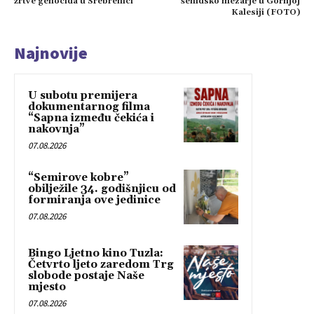
žrtve genocida u Srebrenici
šehidsko mezarje u Gornjoj
Kalesiji (FOTO)
Najnovije
U subotu premijera
dokumentarnog filma
“Sapna između čekića i
nakovnja”
07.08.2026
“Semirove kobre”
obilježile 34. godišnjicu od
formiranja ove jedinice
07.08.2026
Bingo Ljetno kino Tuzla:
Četvrto ljeto zaredom Trg
slobode postaje Naše
mjesto
07.08.2026