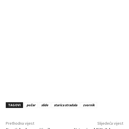
TAGOVI
požar
slide
starica stradala
zvornik
Prethodna vijest
Slijedeća vijest