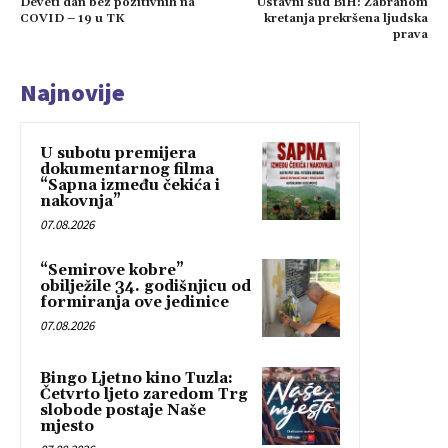
Deveti dan bez pozitivnih na
Ustavni sud BiH: Zabranom
COVID – 19 u TK
kretanja prekršena ljudska
prava
Najnovije
U subotu premijera
dokumentarnog filma
“Sapna između čekića i
nakovnja”
07.08.2026
“Semirove kobre”
obilježile 34. godišnjicu od
formiranja ove jedinice
07.08.2026
Bingo Ljetno kino Tuzla:
Četvrto ljeto zaredom Trg
slobode postaje Naše
mjesto